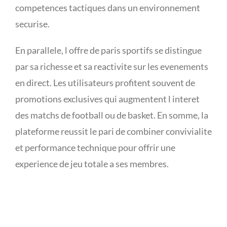
competences tactiques dans un environnement
securise.
En parallele, l offre de paris sportifs se distingue
par sa richesse et sa reactivite sur les evenements
en direct. Les utilisateurs profitent souvent de
promotions exclusives qui augmentent l interet
des matchs de football ou de basket. En somme, la
plateforme reussit le pari de combiner convivialite
et performance technique pour offrir une
experience de jeu totale a ses membres.