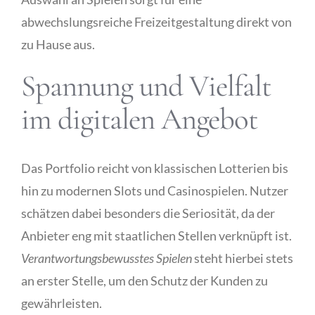
abwechslungsreiche Freizeitgestaltung direkt von
Publicity
zu Hause aus.
Spannung und Vielfalt
Functional Labs
im digitalen Angebot
Ellen’s Journal
Das Portfolio reicht von klassischen Lotterien bis
hin zu modernen Slots und Casinospielen. Nutzer
schätzen dabei besonders die Seriosität, da der
Anbieter eng mit staatlichen Stellen verknüpft ist.
Verantwortungsbewusstes Spielen
steht hierbei stets
an erster Stelle, um den Schutz der Kunden zu
gewährleisten.