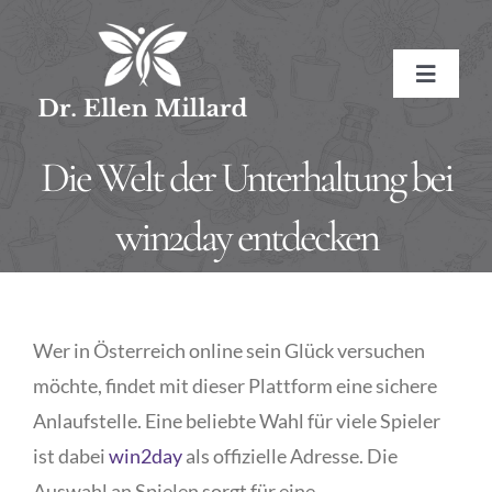
Skip
to
Toggle
content
Navigat
HOME
Die Welt der Unterhaltung bei
ABOUT
win2day entdecken
About the Doctor
SERVICES
Wer in Österreich online sein Glück versuchen
Naturopathic Medicine
Conditions Treated
RESOURCES
möchte, findet mit dieser Plattform eine sichere
Anlaufstelle. Eine beliebte Wahl für viele Spieler
Treatment Methods
Affiliate Links
BOOK NOW
ist dabei
win2day
als offizielle Adresse. Die
Treatment Pricing
Meditations
CONTACT
Auswahl an Spielen sorgt für eine