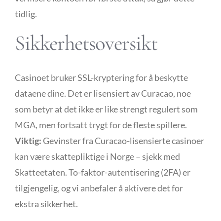
tidlig.
Sikkerhetsoversikt
Casinoet bruker SSL-kryptering for å beskytte
dataene dine. Det er lisensiert av Curacao, noe
som betyr at det ikke er like strengt regulert som
MGA, men fortsatt trygt for de fleste spillere.
Viktig:
Gevinster fra Curacao-lisensierte casinoer
kan være skattepliktige i Norge – sjekk med
Skatteetaten. To-faktor-autentisering (2FA) er
tilgjengelig, og vi anbefaler å aktivere det for
ekstra sikkerhet.