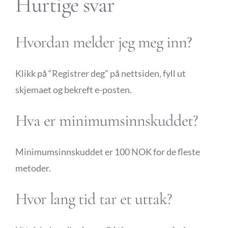
Hurtige svar
Hvordan melder jeg meg inn?
Klikk på “Registrer deg” på nettsiden, fyll ut
skjemaet og bekreft e-posten.
Hva er minimumsinnskuddet?
Minimumsinnskuddet er 100 NOK for de fleste
metoder.
Hvor lang tid tar et uttak?