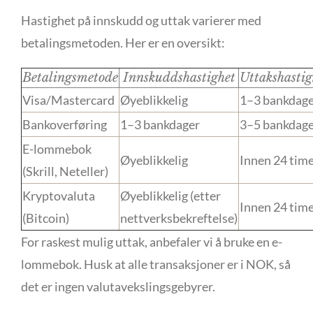
Hastighet på innskudd og uttak varierer med
betalingsmetoden. Her er en oversikt:
Betalingsmetode
Innskuddshastighet
Uttakshastig
Visa/Mastercard
Øyeblikkelig
1–3 bankdag
Bankoverføring
1–3 bankdager
3–5 bankdag
E-lommebok
Øyeblikkelig
Innen 24 tim
(Skrill, Neteller)
Kryptovaluta
Øyeblikkelig (etter
Innen 24 tim
(Bitcoin)
nettverksbekreftelse)
For raskest mulig uttak, anbefaler vi å bruke en e-
lommebok. Husk at alle transaksjoner er i NOK, så
det er ingen valutavekslingsgebyrer.