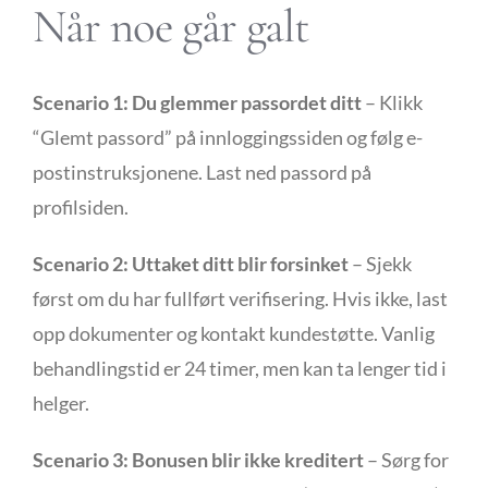
Når noe går galt
Scenario 1: Du glemmer passordet ditt
– Klikk
“Glemt passord” på innloggingssiden og følg e-
postinstruksjonene. Last ned passord på
profilsiden.
Scenario 2: Uttaket ditt blir forsinket
– Sjekk
først om du har fullført verifisering. Hvis ikke, last
opp dokumenter og kontakt kundestøtte. Vanlig
behandlingstid er 24 timer, men kan ta lenger tid i
helger.
Scenario 3: Bonusen blir ikke kreditert
– Sørg for