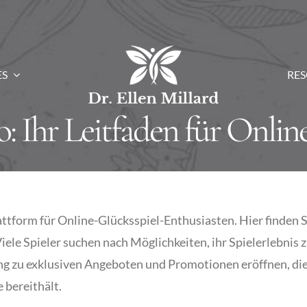
ES
RE
: Ihr Leitfaden für Onlin
form für Online-Glücksspiel-Enthusiasten. Hier finden Sie
ele Spieler suchen nach Möglichkeiten, ihr Spielerlebnis z
 zu exklusiven Angeboten und Promotionen eröffnen, die 
e bereithält.