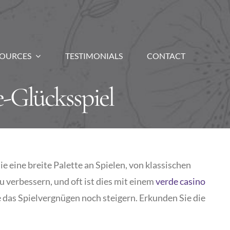
SOURCES
TESTIMONIALS
CONTACT
e-Glücksspiel
 eine breite Palette an Spielen, von klassischen
u verbessern, und oft ist dies mit einem
verde casino
das Spielvergnügen noch steigern. Erkunden Sie die