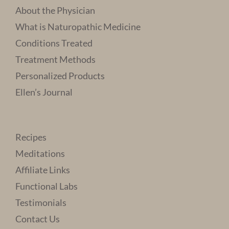
About the Physician
What is Naturopathic Medicine
Conditions Treated
Treatment Methods
Personalized Products
Ellen’s Journal
Recipes
Meditations
Affiliate Links
Functional Labs
Testimonials
Contact Us