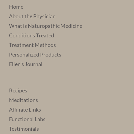
Home
About the Physician
What is Naturopathic Medicine
Conditions Treated
Treatment Methods
Personalized Products
Ellen’s Journal
Recipes
Meditations
Affiliate Links
Functional Labs
Testimonials