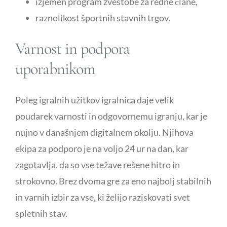
izjemen program zvestobe za redne člane,
raznolikost športnih stavnih trgov.
Varnost in podpora
uporabnikom
Poleg igralnih užitkov igralnica daje velik
poudarek varnosti in odgovornemu igranju, kar je
nujno v današnjem digitalnem okolju. Njihova
ekipa za podporo je na voljo 24 ur na dan, kar
zagotavlja, da so vse težave rešene hitro in
strokovno. Brez dvoma gre za eno najbolj stabilnih
in varnih izbir za vse, ki želijo raziskovati svet
spletnih stav.