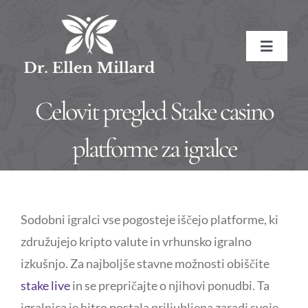
Skip
to
Toggle
content
Navigat
HOME
Celovit pregled Stake casino
ABOUT
platforme za igralce
About the Doctor
SERVICES
Sodobni igralci vse pogosteje iščejo platforme, ki
Naturopathic Medicine
Conditions Treated
RESOURCES
združujejo kripto valute in vrhunsko igralno
izkušnjo. Za najboljše stavne možnosti obiščite
Treatment Methods
Affiliate Links
BOOK NOW
stake live
in se prepričajte o njihovi ponudbi. Ta
Treatment Pricing
Meditations
CONTACT
igralnica je hitro postala priljubljena zaradi svoje