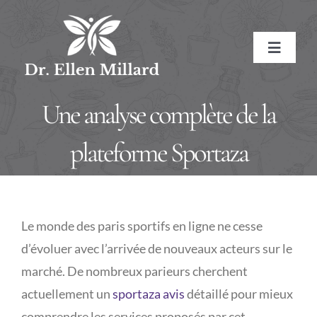
Skip
to
Toggle
content
Navigat
HOME
Une analyse complète de la
ABOUT
plateforme Sportaza
About the Doctor
SERVICES
Le monde des paris sportifs en ligne ne cesse
Naturopathic Medicine
Conditions Treated
RESOURCES
d’évoluer avec l’arrivée de nouveaux acteurs sur le
marché. De nombreux parieurs cherchent
Treatment Methods
Affiliate Links
BOOK NOW
actuellement un
sportaza avis
détaillé pour mieux
Treatment Pricing
Meditations
CONTACT
comprendre les services proposés par cet