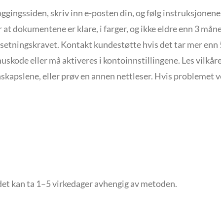
gingssiden, skriv inn e-posten din, og følg instruksjonene f
 at dokumentene er klare, i farger, og ikke eldre enn 3 måne
etningskravet. Kontakt kundestøtte hvis det tar mer enn 
skode eller må aktiveres i kontoinnstillingene. Les vilkår
kapslene, eller prøv en annen nettleser. Hvis problemet v
det kan ta 1–5 virkedager avhengig av metoden.