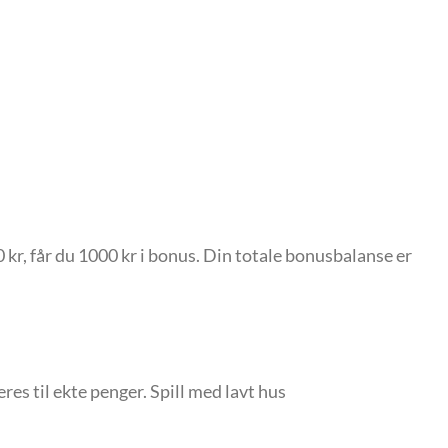
kr, får du 1000 kr i bonus. Din totale bonusbalanse er
res til ekte penger. Spill med lavt hus