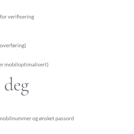
for verifisering
overføring)
er mobiloptimalisert)
u deg
, mobilnummer og ønsket passord