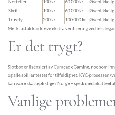
Netteller
100 kr
60 000 kr
Øyeblikkelig
Skrill
100 kr
60 000 kr
Øyeblikkelig
Trustly
200 kr
100 000 kr
Øyeblikkelig
Merk: uttak kan kreve ekstra verifisering ved førstega
Er det trygt?
Slotbox er lisensiert av Curacao eGaming, noe som inne
og alle spill er testet for tilfeldighet. KYC-prosessen (
kan være skattepliktige i Norge – sjekk med Skatteeta
Vanlige problemer