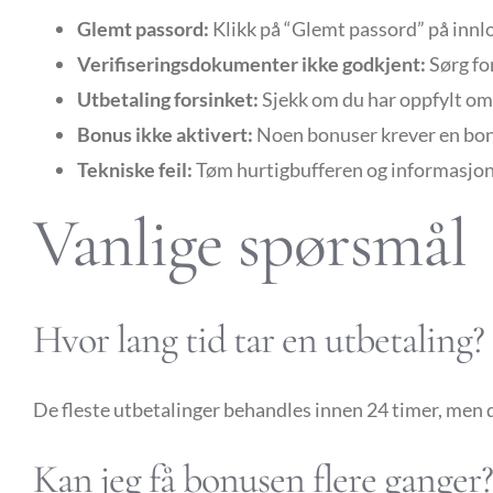
Glemt passord:
Klikk på “Glemt passord” på innlog
Verifiseringsdokumenter ikke godkjent:
Sørg for
Utbetaling forsinket:
Sjekk om du har oppfylt oms
Bonus ikke aktivert:
Noen bonuser krever en bonu
Tekniske feil:
Tøm hurtigbufferen og informasjons
Vanlige spørsmål
Hvor lang tid tar en utbetaling?
De fleste utbetalinger behandles innen 24 timer, men 
Kan jeg få bonusen flere ganger?