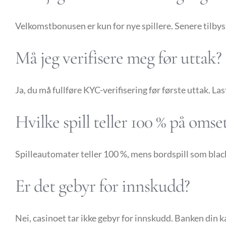
Velkomstbonusen er kun for nye spillere. Senere tilby
Må jeg verifisere meg før uttak?
Ja, du må fullføre KYC-verifisering før første uttak. La
Hvilke spill teller 100 % på omse
Spilleautomater teller 100 %, mens bordspill som blackj
Er det gebyr for innskudd?
Nei, casinoet tar ikke gebyr for innskudd. Banken din k