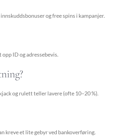
s innskuddsbonuser og free spins i kampanjer.
st opp ID og adressebevis.
tning?
ack og rulett teller lavere (ofte 10–20 %).
an kreve et lite gebyr ved bankoverføring.