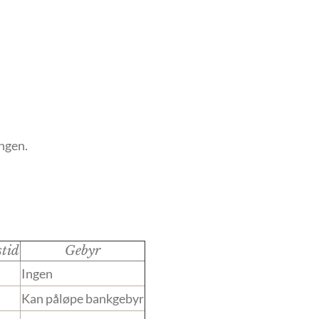
ngen.
tid
Gebyr
Ingen
Kan påløpe bankgebyr