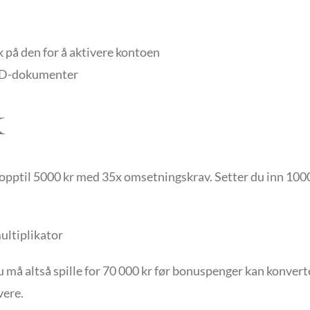
k på den for å aktivere kontoen
p ID-dokumenter
k
opptil 5000 kr med 35x omsetningskrav. Setter du inn 1000 
ultiplikator
u må altså spille for 70 000 kr før bonuspenger kan konverte
vere.