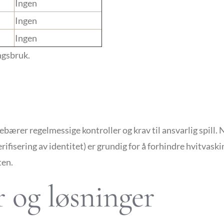
Ingen
Ingen
Ingen
ngsbruk.
bærer regelmessige kontroller og krav til ansvarlig spill. 
verifisering av identitet) er grundig for å forhindre hvitvaski
ten.
 og løsninger