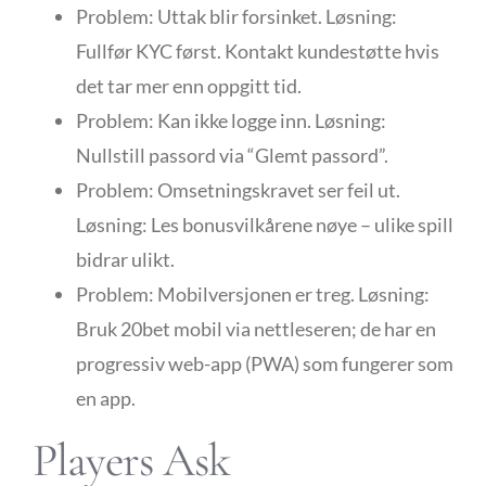
Problem: Uttak blir forsinket. Løsning:
Fullfør KYC først. Kontakt kundestøtte hvis
det tar mer enn oppgitt tid.
Problem: Kan ikke logge inn. Løsning:
Nullstill passord via “Glemt passord”.
Problem: Omsetningskravet ser feil ut.
Løsning: Les bonusvilkårene nøye – ulike spill
bidrar ulikt.
Problem: Mobilversjonen er treg. Løsning:
Bruk 20bet mobil via nettleseren; de har en
progressiv web-app (PWA) som fungerer som
en app.
Players Ask