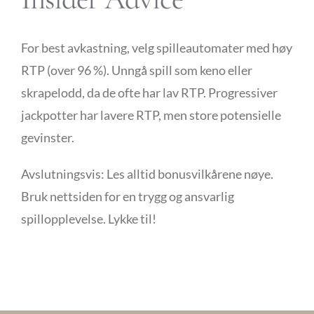
For best avkastning, velg spilleautomater med høy
RTP (over 96 %). Unngå spill som keno eller
skrapelodd, da de ofte har lav RTP. Progressiver
jackpotter har lavere RTP, men store potensielle
gevinster.
Avslutningsvis: Les alltid bonusvilkårene nøye.
Bruk nettsiden for en trygg og ansvarlig
spillopplevelse. Lykke til!