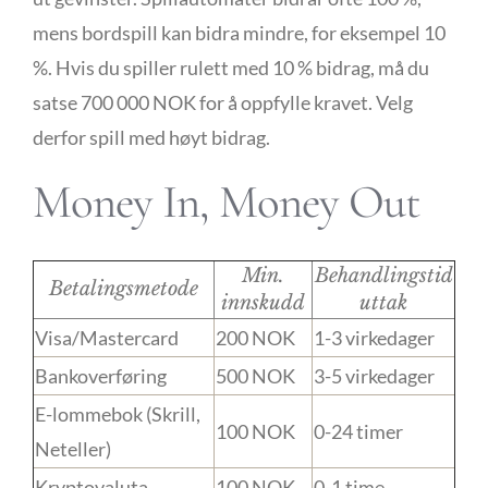
mens bordspill kan bidra mindre, for eksempel 10
%. Hvis du spiller rulett med 10 % bidrag, må du
satse 700 000 NOK for å oppfylle kravet. Velg
derfor spill med høyt bidrag.
Money In, Money Out
Min.
Behandlingstid
Betalingsmetode
innskudd
uttak
Visa/Mastercard
200 NOK
1-3 virkedager
Bankoverføring
500 NOK
3-5 virkedager
E-lommebok (Skrill,
100 NOK
0-24 timer
Neteller)
Kryptovaluta
100 NOK
0-1 time