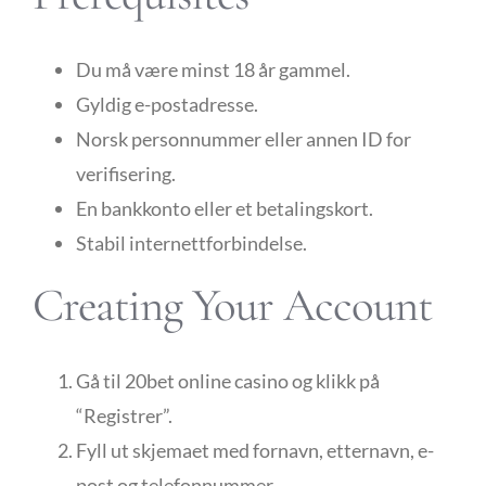
Publicity
Du må være minst 18 år gammel.
Gyldig e-postadresse.
Functional Labs
Norsk personnummer eller annen ID for
verifisering.
Ellen’s Journal
En bankkonto eller et betalingskort.
Stabil internettforbindelse.
Creating Your Account
Gå til 20bet online casino og klikk på
“Registrer”.
Fyll ut skjemaet med fornavn, etternavn, e-
post og telefonnummer.