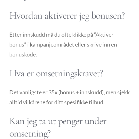
Hvordan aktiverer jeg bonusen?
Etter innskudd må du ofte klikke på “Aktiver
bonus” i kampanjeområdet eller skrive inn en
bonuskode.
Hva er omsetningskravet?
Det vanligste er 35x (bonus + innskudd), men sjekk
alltid vilkårene for ditt spesifikke tilbud.
Kan jeg ta ut penger under
omsetning?