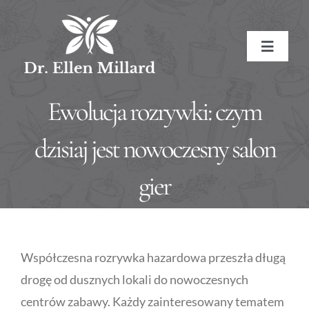
Skip
to
Toggle
content
Navigat
HOME
Ewolucja rozrywki: czym
ABOUT
dzisiaj jest nowoczesny salon
gier
About the Doctor
SERVICES
Naturopathic Medicine
Conditions Treated
RESOURCES
Współczesna rozrywka hazardowa przeszła długą
Treatment Methods
Affiliate Links
BOOK NOW
drogę od dusznych lokali do nowoczesnych
centrów zabawy. Każdy zainteresowany tematem
Treatment Pricing
Meditations
CONTACT