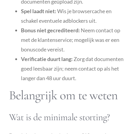
documenten geüpload zijn.
Spel laadt niet:
Wis je browsercache en
schakel eventuele adblockers uit.
Bonus niet gecrediteerd:
Neem contact op
met de klantenservice; mogelijk was er een
bonuscode vereist.
Verificatie duurt lang:
Zorg dat documenten
goed leesbaar zijn; neem contact op als het
langer dan 48 uur duurt.
Belangrijk om te weten
Wat is de minimale storting?