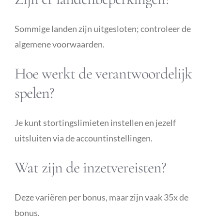
Sommige landen zijn uitgesloten; controleer de
algemene voorwaarden.
Hoe werkt de verantwoordelijk
spelen?
Je kunt stortingslimieten instellen en jezelf
uitsluiten via de accountinstellingen.
Wat zijn de inzetvereisten?
Deze variëren per bonus, maar zijn vaak 35x de
bonus.