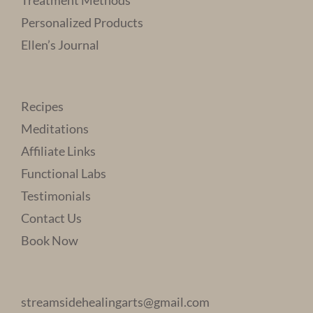
Treatment Methods
Personalized Products
Ellen’s Journal
Recipes
Meditations
Affiliate Links
Functional Labs
Testimonials
Contact Us
Book Now
streamsidehealingarts@gmail.com