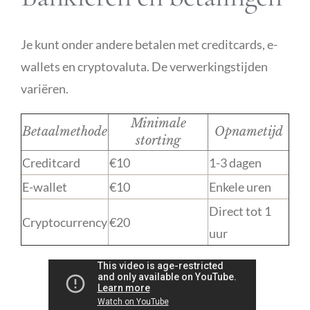
Je kunt onder andere betalen met creditcards, e-
wallets en cryptovaluta. De verwerkingstijden
variëren.
Minimale
Betaalmethode
Opnametijd
storting
Creditcard
€10
1-3 dagen
E-wallet
€10
Enkele uren
Direct tot 1
Cryptocurrency
€20
uur