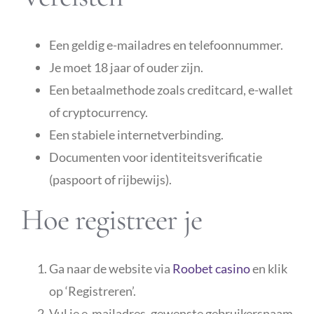
Publicity
Een geldig e-mailadres en telefoonnummer.
Je moet 18 jaar of ouder zijn.
Functional Labs
Een betaalmethode zoals creditcard, e-wallet
of cryptocurrency.
Ellen’s Journal
Een stabiele internetverbinding.
Documenten voor identiteitsverificatie
(paspoort of rijbewijs).
Hoe registreer je
Ga naar de website via
Roobet casino
en klik
op ‘Registreren’.
Vul je e-mailadres, gewenste gebruikersnaam