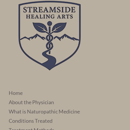
Home
About the Physician
What is Naturopathic Medicine
Conditions Treated