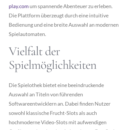
play.com
um spannende Abenteuer zu erleben.
Die Plattform überzeugt durch eine intuitive
Publicity
Bedienung und eine breite Auswahl an modernen
Spielautomaten.
Functional Labs
Vielfalt der
Ellen’s Journal
Spielmöglichkeiten
Die Spielothek bietet eine beeindruckende
Auswahl an Titeln von führenden
Softwareentwicklern an. Dabei finden Nutzer
sowohl klassische Frucht-Slots als auch
hochmoderne Video-Slots mit aufwendigen