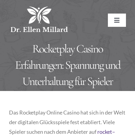
Skip
to
Toggle
content
Navigat
HOME
Rocketplay Casino
ABOUT
Erfahrungen: Spannung und
Unterhaltung für Spieler
About the Doctor
SERVICES
Naturopathic Medicine
Conditions Treated
RESOURCES
Das Rocketplay Online Casino hat sich in der Welt
Treatment Methods
Affiliate Links
BOOK NOW
der digitalen Glücksspiele fest etabliert. Viele
Spieler suchen nach dem Anbieter auf
rocket–
Treatment Pricing
Meditations
CONTACT