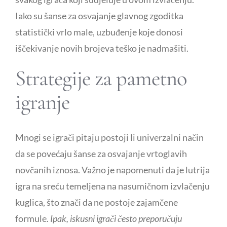
Iako su šanse za osvajanje glavnog zgoditka
Publicity
statistički vrlo male, uzbuđenje koje donosi
iščekivanje novih brojeva teško je nadmašiti.
Functional Labs
Strategije za pametno
Ellen’s Journal
igranje
Mnogi se igrači pitaju postoji li univerzalni način
da se povećaju šanse za osvajanje vrtoglavih
novčanih iznosa. Važno je napomenuti da je lutrija
igra na sreću temeljena na nasumičnom izvlačenju
kuglica, što znači da ne postoje zajamčene
formule.
Ipak, iskusni igrači često preporučuju