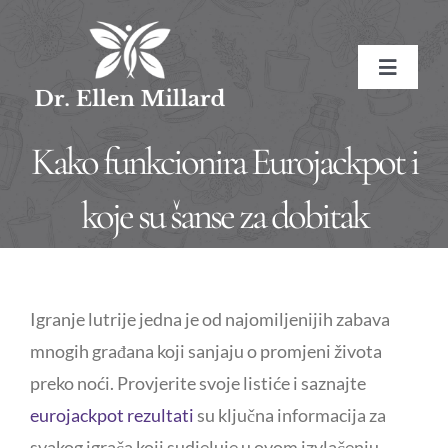
Skip
to
Toggle
content
Navigat
HOME
Kako funkcionira Eurojackpot i
ABOUT
koje su šanse za dobitak
About the Doctor
SERVICES
Igranje lutrije jedna je od najomiljenijih zabava
Naturopathic Medicine
Conditions Treated
RESOURCES
mnogih građana koji sanjaju o promjeni života
preko noći. Provjerite svoje listiće i saznajte
Treatment Methods
Affiliate Links
BOOK NOW
eurojackpot rezultati
su ključna informacija za
Treatment Pricing
Meditations
CONTACT
svakog igrača koji sudjeluje u ovom izvlačenju.