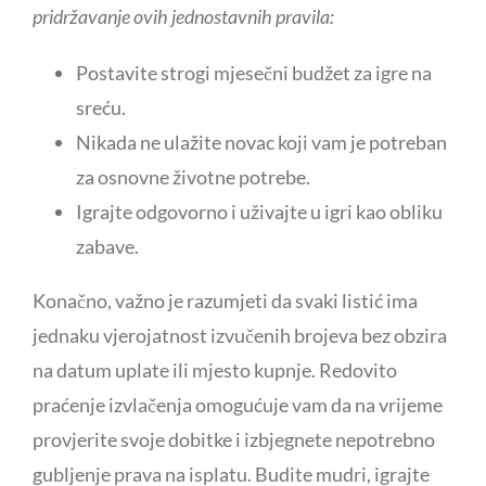
pridržavanje ovih jednostavnih pravila:
Postavite strogi mjesečni budžet za igre na
sreću.
Nikada ne ulažite novac koji vam je potreban
za osnovne životne potrebe.
Igrajte odgovorno i uživajte u igri kao obliku
zabave.
Konačno, važno je razumjeti da svaki listić ima
jednaku vjerojatnost izvučenih brojeva bez obzira
na datum uplate ili mjesto kupnje. Redovito
praćenje izvlačenja omogućuje vam da na vrijeme
provjerite svoje dobitke i izbjegnete nepotrebno
gubljenje prava na isplatu. Budite mudri, igrajte