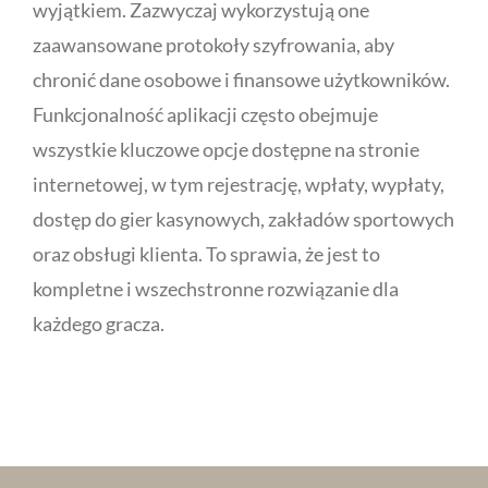
wyjątkiem. Zazwyczaj wykorzystują one
zaawansowane protokoły szyfrowania, aby
chronić dane osobowe i finansowe użytkowników.
Funkcjonalność aplikacji często obejmuje
wszystkie kluczowe opcje dostępne na stronie
internetowej, w tym rejestrację, wpłaty, wypłaty,
dostęp do gier kasynowych, zakładów sportowych
oraz obsługi klienta. To sprawia, że jest to
kompletne i wszechstronne rozwiązanie dla
każdego gracza.