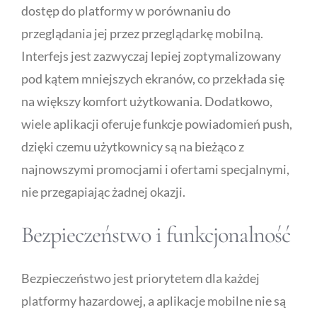
dostęp do platformy w porównaniu do
przeglądania jej przez przeglądarkę mobilną.
Interfejs jest zazwyczaj lepiej zoptymalizowany
pod kątem mniejszych ekranów, co przekłada się
na większy komfort użytkowania. Dodatkowo,
wiele aplikacji oferuje funkcje powiadomień push,
dzięki czemu użytkownicy są na bieżąco z
najnowszymi promocjami i ofertami specjalnymi,
nie przegapiając żadnej okazji.
Bezpieczeństwo i funkcjonalność
Bezpieczeństwo jest priorytetem dla każdej
platformy hazardowej, a aplikacje mobilne nie są