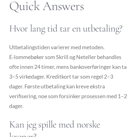
Quick Answers
Hvor lang tid tar en utbetaling?
Utbetalingstiden varierer med metoden.
E‑lommebøker som Skrill og Neteller behandles
ofte innen 24 timer, mens bankoverføringer kan ta
3–5 virkedager. Kreditkort tar som regel 2–3
dager. Første utbetaling kan kreve ekstra
verifisering, noe som forsinker prosessen med 1–2
dager.
Kan jeg spille med norske
kroner?