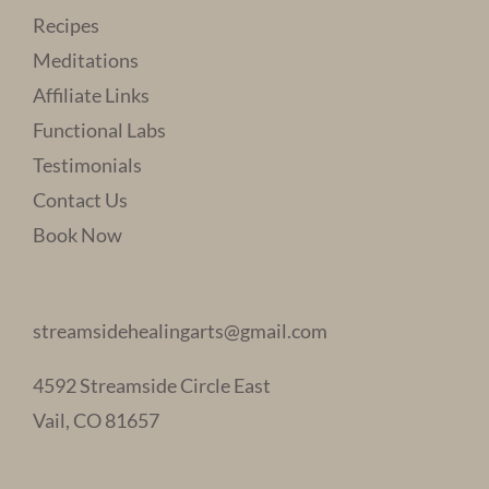
Recipes
Meditations
Affiliate Links
Functional Labs
Testimonials
Contact Us
Book Now
streamsidehealingarts@gmail.com
4592 Streamside Circle East
Vail, CO 81657