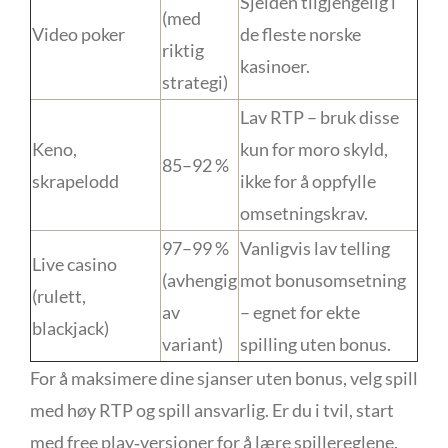
Sjelden tilgjengelig i
(med
Video poker
de fleste norske
riktig
kasinoer.
strategi)
Lav RTP – bruk disse
Keno,
kun for moro skyld,
85–92 %
skrapelodd
ikke for å oppfylle
omsetningskrav.
97–99 %
Vanligvis lav telling
Live casino
(avhengig
mot bonusomsetning
(rulett,
av
– egnet for ekte
blackjack)
variant)
spilling uten bonus.
For å maksimere dine sjanser uten bonus, velg spill
med høy RTP og spill ansvarlig. Er du i tvil, start
med free play‑versjoner for å lære spillereglene.