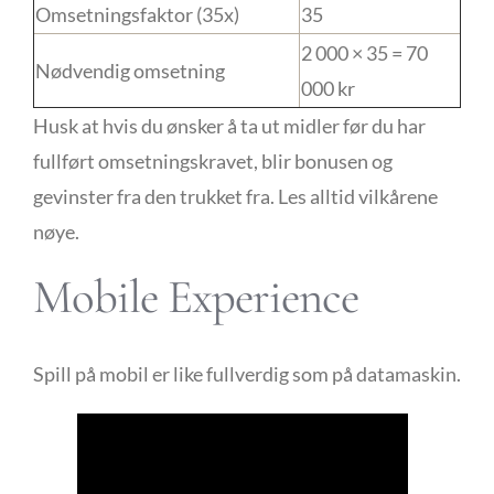
Omsetningsfaktor (35x)
35
2 000 × 35 = 70
Nødvendig omsetning
000 kr
Husk at hvis du ønsker å ta ut midler før du har
fullført omsetningskravet, blir bonusen og
gevinster fra den trukket fra. Les alltid vilkårene
nøye.
Mobile Experience
Spill på mobil er like fullverdig som på datamaskin.