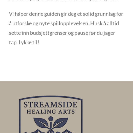
Vi håper denne guiden gir deg et solid grunnlag for
å utforske og nyte spillopplevelsen. Husk å alltid
sette inn budsjettgrenser og pause før du jager
tap. Lykke til!