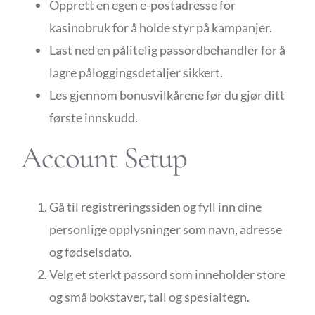
Opprett en egen e-postadresse for
kasinobruk for å holde styr på kampanjer.
Last ned en pålitelig passordbehandler for å
lagre påloggingsdetaljer sikkert.
Les gjennom bonusvilkårene før du gjør ditt
første innskudd.
Account Setup
Gå til registreringssiden og fyll inn dine
personlige opplysninger som navn, adresse
og fødselsdato.
Velg et sterkt passord som inneholder store
og små bokstaver, tall og spesialtegn.