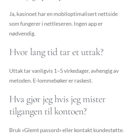
Ja, kasinoet har en mobiloptimalisert nettside
som fungerer i nettleseren. Ingen app er
nødvendig.
Hvor lang tid tar et uttak?
Uttak tar vanligvis 1–5 virkedager, avhengig av
metoden. E-lommebøker er raskest.
Hva gjør jeg hvis jeg mister
tilgangen til kontoen?
Bruk «Glemt passord» eller kontakt kundestøtte.