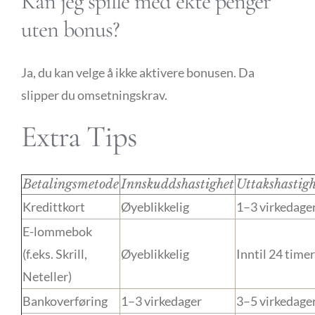
Kan jeg spille med ekte penger
uten bonus?
Ja, du kan velge å ikke aktivere bonusen. Da
slipper du omsetningskrav.
Extra Tips
Betalingsmetode
Innskuddshastighet
Uttakshastigh
Kredittkort
Øyeblikkelig
1–3 virkedage
E-lommebok
(f.eks. Skrill,
Øyeblikkelig
Inntil 24 timer
Neteller)
Bankoverføring
1–3 virkedager
3–5 virkedage