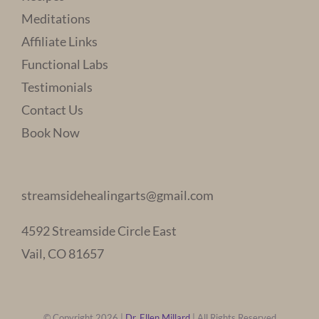
Meditations
Affiliate Links
Functional Labs
Testimonials
Contact Us
Book Now
streamsidehealingarts@gmail.com
4592 Streamside Circle East
Vail, CO 81657
© Copyright 2026 |
Dr. Ellen Millard
| All Rights Reserved