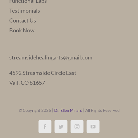
Functional Labs
Testimonials
Contact Us
Book Now
streamsidehealingarts@gmail.com
4592 Streamside Circle East
Vail, CO 81657
© Copyright 2026 |
Dr. Ellen Millard
| All Rights Reserved