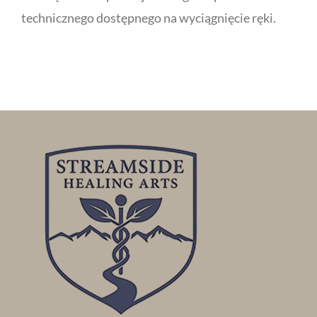
technicznego dostępnego na wyciągnięcie ręki.