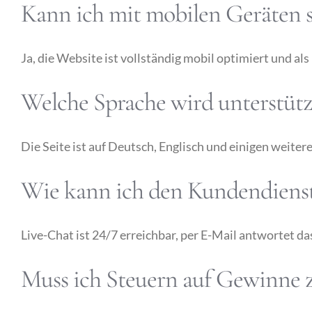
Kann ich mit mobilen Geräten s
Ja, die Website ist vollständig mobil optimiert und a
Welche Sprache wird unterstütz
Die Seite ist auf Deutsch, Englisch und einigen weiter
Wie kann ich den Kundendienst
Live-Chat ist 24/7 erreichbar, per E-Mail antwortet d
Muss ich Steuern auf Gewinne 