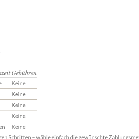
s
zeit
Gebühren
e
Keine
Keine
Keine
Keine
en
Keine
igen Schritten – wähle einfach die gewünschte Zahlungsm