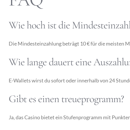
Wie hoch ist die Mindesteinzah
Die Mindesteinzahlung beträgt 10 € für die meisten Me
Wie lange dauert eine Auszahlu
E-Wallets wirst du sofort oder innerhalb von 24 Stu
Gibt es einen treueprogramm?
Ja, das Casino bietet ein Stufenprogramm mit Punkten,