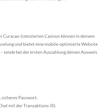
 Curacao-lizenzierten Casinos können in deinem
üsselung und bietet eine mobile-optimierte Website
t – sende bei der ersten Auszahlung deinen Ausweis
, sicheres Passwort.
Chat mit der Transaktions-ID.