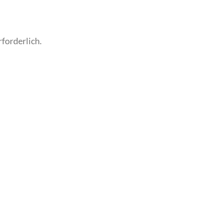
forderlich.