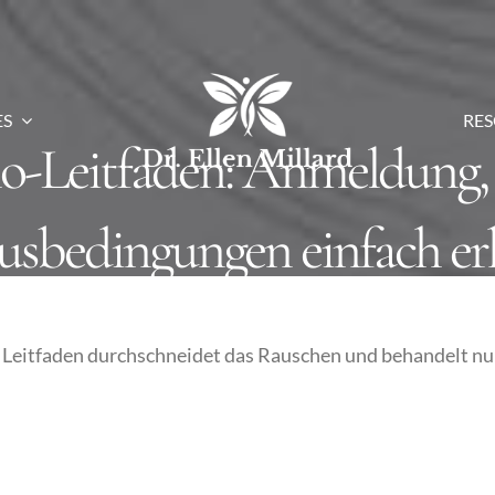
ES
RE
no-Leitfaden: Anmeldung,
sbedingungen einfach er
r Leitfaden durchschneidet das Rauschen und behandelt nur,