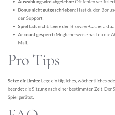
Auszahlung wird abgelehnt:
Oft fehlen verifizi
Bonus nicht gutgeschrieben:
Hast du den Bonusc
den Support.
Spiel lädt nicht:
Leere den Browser-Cache, aktuali
Account gesperrt:
Möglicherweise hast du die AG
Mail.
Pro Tips
Setze dir Limits:
Lege ein tägliches, wöchentliches ode
beendet die Sitzung nach einer bestimmten Zeit. Der Se
Spiel gerätst.
FAQ