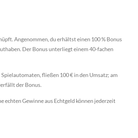
nüpft. Angenommen, du erhältst einen 100 % Bonus
guthaben. Der Bonus unterliegt einem 40-fachen
m Spielautomaten, fließen 100 € in den Umsatz; am
erfällt der Bonus.
ine echten Gewinne aus Echtgeld können jederzeit