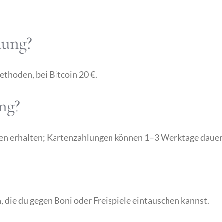
lung?
thoden, bei Bitcoin 20 €.
ng?
nden erhalten; Kartenzahlungen können 1–3 Werktage dauer
 die du gegen Boni oder Freispiele eintauschen kannst.