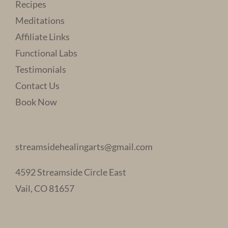
Recipes
Meditations
Affiliate Links
Functional Labs
Testimonials
Contact Us
Book Now
streamsidehealingarts@gmail.com
4592 Streamside Circle East
Vail, CO 81657