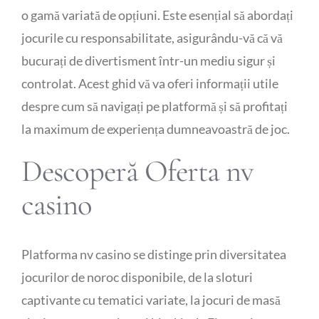
o gamă variată de opțiuni. Este esențial să abordați
jocurile cu responsabilitate, asigurându-vă că vă
Publicity
bucurați de divertisment într-un mediu sigur și
controlat. Acest ghid vă va oferi informații utile
Functional Labs
despre cum să navigați pe platformă și să profitați
Ellen’s Journal
la maximum de experiența dumneavoastră de joc.
Descoperă Oferta nv
casino
Platforma nv casino se distinge prin diversitatea
jocurilor de noroc disponibile, de la sloturi
captivante cu tematici variate, la jocuri de masă