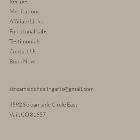
Recipes
Meditations
Affiliate Links
Functional Labs
Testimonials
Contact Us
Book Now
streamsidehealingarts@gmail.com
4592 Streamside Circle East
Vail, CO 81657