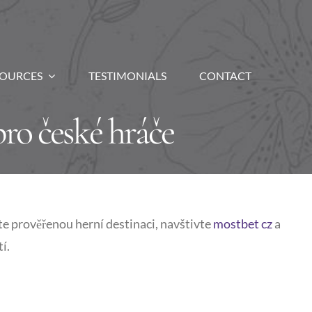
SOURCES
TESTIMONIALS
CONTACT
ro české hráče
te prověřenou herní destinaci, navštivte
mostbet cz
a
í.