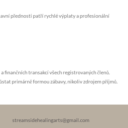
vní přednosti patří rychlé výplaty a profesionální
a finančních transakcí všech registrovaných členů.
zůstat primárně formou zábavy, nikoliv zdrojem příjmů.
streamsidehealingarts@gmail.com