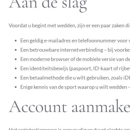
Aan de slag
Voordat u begint met wedden, zijn er een paar zaken di
Een geldig e-mailadres en telefoonnummer voor ve
Een betrouwbare internetverbinding – bij voorkeu
Een moderne browser of de mobiele versie van de
Een identiteitsbewijs (paspoort, ID-kaart of rijb
Een betaalmethode die u wilt gebruiken, zoals iDE
Enige kennis van de sport waarop u wilt wedden 
Account aanmak
Het registratieproces is eenvoudig en duurt slechts e