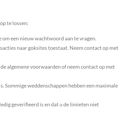
op te lossen:
e om een nieuw wachtwoord aan te vragen.
nsacties naar goksites toestaat. Neem contact op met
s de algemene voorwaarden of neem contact op met
de is. Sommige weddenschappen hebben een maximale
ig geverifieerd is en dat u de limieten niet