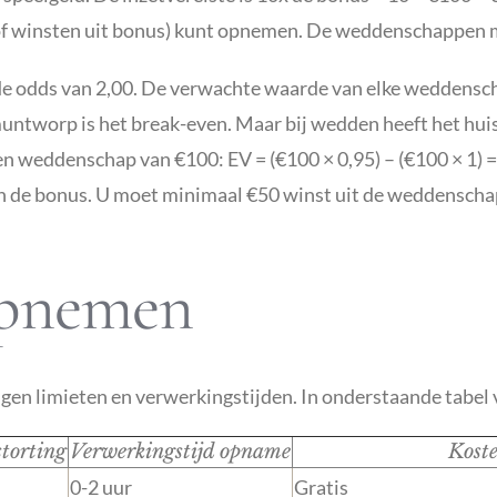
f winsten uit bonus) kunt opnemen. De weddenschappen m
 odds van 2,00. De verwachte waarde van elke weddenschap
jke muntworp is het break-even. Maar bij wedden heeft het h
en weddenschap van €100: EV = (€100 × 0,95) – (€100 × 1) 
van de bonus. U moet minimaal €50 winst uit de weddenscha
opnemen
en limieten en verwerkingstijden. In onderstaande tabel v
torting
Verwerkingstijd opname
Kost
0-2 uur
Gratis