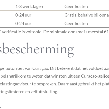
1-3 werkdagen
Geen kosten
0-24 uur
Gratis, behalve bij opn
0-24 uur
Geen kosten
verificatie is voltooid. De minimale opname is meestal €1
rsbescherming
elautoriteit van Curaçao. Dit betekent dat het voldoet aan
 belangrijk om te weten dat winsten uit een Curaçao-gelic
belastingadviseur te bespreken. Daarnaast gebruikt het p
ingslimieten en zelfuitsluiting.
t