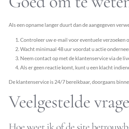
Goed om te weten
Als een opname langer duurt dan de aangegeven verwe
Controleer uw e-mail voor eventuele verzoeken om
Wacht minimaal 48 uur voordat u actie ondernee
Neem contact op met de klantenservice via de liv
Als er geen reactie komt, kunt u een klacht indi
De klantenservice is 24/7 bereikbaar, doorgaans binne
Veelgestelde vrag
Hoe weet ik of de site betrouwba