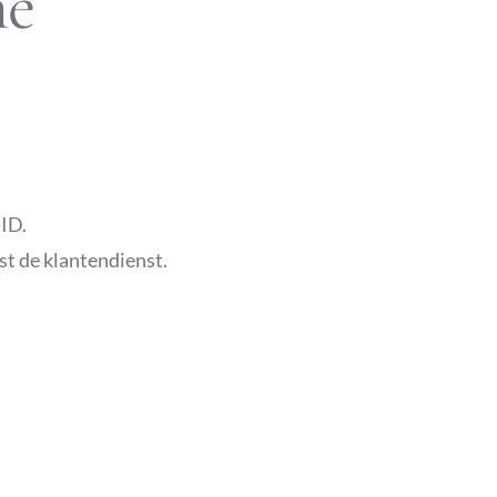
me
-ID.
st de klantendienst.