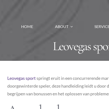
Skip
to
content
HOME
ABOUT
SERVIC
Leovegas spo
Leovegas sport
springt eruit in een concurrerende markt
doorgewinterde speler, deze handleiding leidt u door 
begrijpen van bonussen en het oplossen van problemen