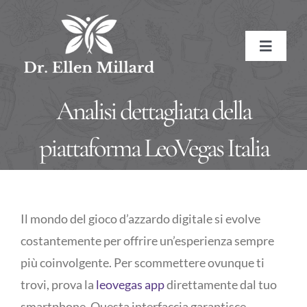
Skip
to
Toggle
content
Navigat
HOME
Analisi dettagliata della
ABOUT
piattaforma LeoVegas Italia
About the Doctor
SERVICES
Il mondo del gioco d’azzardo digitale si evolve
Naturopathic Medicine
Conditions Treated
RESOURCES
costantemente per offrire un’esperienza sempre
più coinvolgente. Per scommettere ovunque ti
Treatment Methods
Affiliate Links
BOOK NOW
trovi, prova la
leovegas app
direttamente dal tuo
Treatment Pricing
Meditations
CONTACT
smartphone. Questa interfaccia garantisce