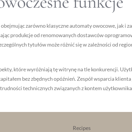
owoczesne funkcje
 obejmując zarówno klasyczne automaty owocowe, jak i z
 dodając produkcje od renomowanych dostawców oprogramow
zczególnych tytułów może różnić się w zależności od regionu
pekty, które wyróżniają tę witrynę na tle konkurencji. Uż
apitałem bez zbędnych opóźnień. Zespół wsparcia klienta 
 trudności technicznych związanych z kontem użytkownika
Recipes