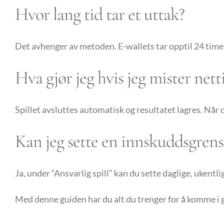
Hvor lang tid tar et uttak?
Det avhenger av metoden. E-wallets tar opptil 24 time
Hva gjør jeg hvis jeg mister nett
Spillet avsluttes automatisk og resultatet lagres. Når du
Kan jeg sette en innskuddsgrens
Ja, under “Ansvarlig spill” kan du sette daglige, ukentl
Med denne guiden har du alt du trenger for å komme i gan