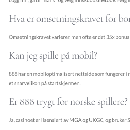
Logg inn, gå til “Bank” og velg innskuddsmetode. Følg 
Hva er omsetningskravet for bo
Omsetningskravet varierer, men ofte er det 35x bonusb
Kan jeg spille på mobil?
888 har en mobiloptimalisert nettside som fungerer i n
et snarveiikon på startskjermen.
Er 888 trygt for norske spillere?
Ja, casinoet er lisensiert av MGA og UKGC, og bruker S