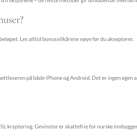
instruksjonene – de fleste metoder gir umiddelbar overføri
nuser?
eløpet. Les alltid bonusvilkårene nøye før du aksepterer.
ettleseren på både iPhone og Android. Det er ingen egen ap
SL-kryptering. Gevinster er skattefrie for norske innbygger