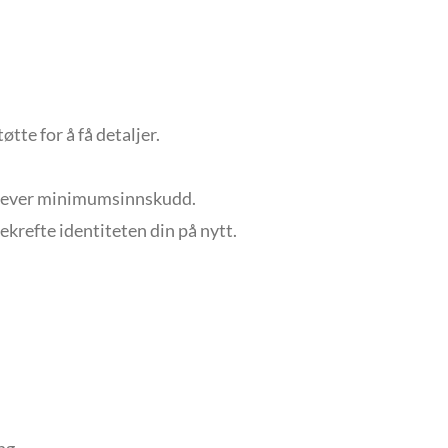
tte for å få detaljer.
r krever minimumsinnskudd.
krefte identiteten din på nytt.