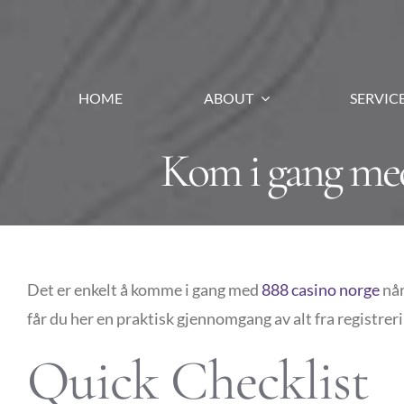
Skip
to
content
HOME
ABOUT
SERVIC
Kom i gang med 
Det er enkelt å komme i gang med
888 casino norge
når
får du her en praktisk gjennomgang av alt fra registre
Quick Checklist