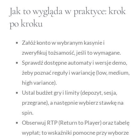
Jak to wygląda w praktyce: krok
po kroku
Załóż konto w wybranym kasynie i
zweryfikuj tożsamość, jeśli to wymagane.
Sprawdź dostępne automaty i wersje demo,
żeby poznać reguły i wariancję (low, medium,
high variance).
Ustal budżet gry i limity (depozyt, sesja,
przegrane), a następnie wybierz stawkę na
spin.
Obserwuj RTP (Return to Player) oraz tabelę
wypłat; to wskaźniki pomocne przy wyborze