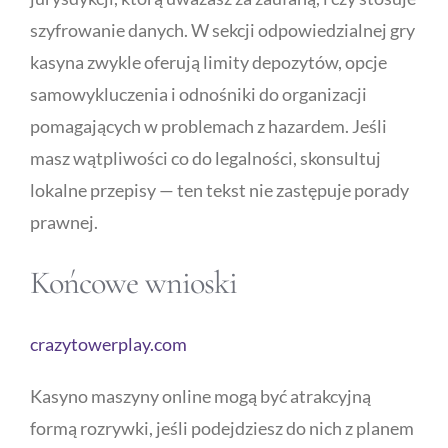
szyfrowanie danych. W sekcji odpowiedzialnej gry
kasyna zwykle oferują limity depozytów, opcje
samowykluczenia i odnośniki do organizacji
pomagających w problemach z hazardem. Jeśli
masz wątpliwości co do legalności, skonsultuj
lokalne przepisy — ten tekst nie zastępuje porady
prawnej.
Końcowe wnioski
crazytowerplay.com
Kasyno maszyny online mogą być atrakcyjną
formą rozrywki, jeśli podejdziesz do nich z planem