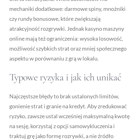
mechaniki dodatkowe: darmowe spiny, mnożniki
czy rundy bonusowe, które zwiększają
atrakcyjność rozgrywki. Jednak kasyno maszyny
online mają też ograniczenia: wysoka losowość,
możliwość szybkich strat oraz mniej społecznego
aspektu w porównaniu z grą w lokalu.
Typowe ryzyka i jak ich unikać
Najczęstsze błędy to brak ustalonych limitów,
gonienie strat i granie na kredyt. Aby zredukować
ryzyko, zawsze ustal wcześniej maksymalną kwotę
na sesję, korzystaj z opcji samowykluczenia i
traktuj grę jako formę rozrywki, a nie źródło