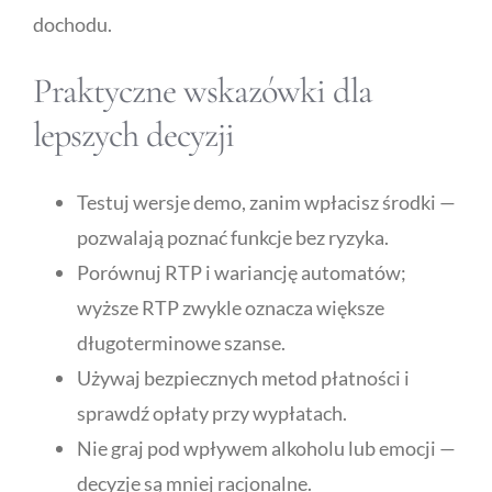
dochodu.
Praktyczne wskazówki dla
lepszych decyzji
Testuj wersje demo, zanim wpłacisz środki —
pozwalają poznać funkcje bez ryzyka.
Porównuj RTP i wariancję automatów;
wyższe RTP zwykle oznacza większe
długoterminowe szanse.
Używaj bezpiecznych metod płatności i
sprawdź opłaty przy wypłatach.
Nie graj pod wpływem alkoholu lub emocji —
decyzje są mniej racjonalne.