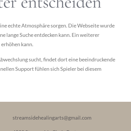
ter entscheiden
r eine echte Atmosphäre sorgen. Die Webseite wurde
hne lange Suche entdecken kann. Ein weiterer
h erhöhen kann.
bwechslung sucht, findet dort eine beeindruckende
nellen Support fühlen sich Spieler bei diesem
streamsidehealingarts@gmail.com