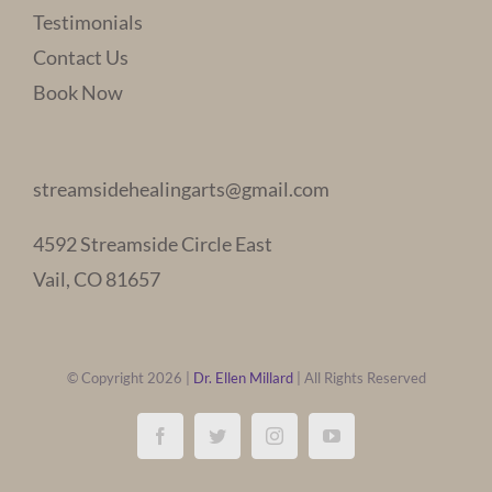
Testimonials
Contact Us
Book Now
streamsidehealingarts@gmail.com
4592 Streamside Circle East
Vail, CO 81657
© Copyright 2026 |
Dr. Ellen Millard
| All Rights Reserved