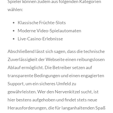
Spieler können zudem aus folgenden Kategorien
wählen:
Klassische Früchte-Slots
Moderne Video-Spielautomaten
Live-Casino-Erlebnisse
Abschließend lässt sich sagen, dass die technische
Zuverlässigkeit der Webseite einen reibungslosen
Ablauf ermöglicht. Die Betreiber setzen auf
transparente Bedingungen und einen engagierten
Support, um ein sicheres Umfeld zu
gewährleisten. Wer den Nervenkitzel sucht, ist
hier bestens aufgehoben und findet stets neue
Herausforderungen, die für langanhaltenden Spaß