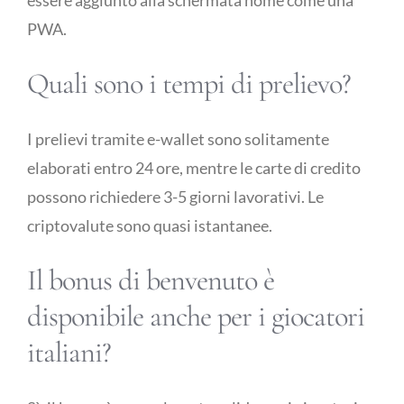
essere aggiunto alla schermata home come una
PWA.
Quali sono i tempi di prelievo?
I prelievi tramite e-wallet sono solitamente
elaborati entro 24 ore, mentre le carte di credito
possono richiedere 3-5 giorni lavorativi. Le
criptovalute sono quasi istantanee.
Il bonus di benvenuto è
disponibile anche per i giocatori
italiani?