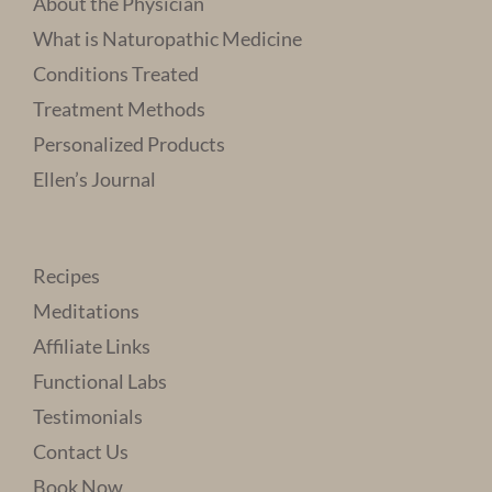
About the Physician
What is Naturopathic Medicine
Conditions Treated
Treatment Methods
Personalized Products
Ellen’s Journal
Recipes
Meditations
Affiliate Links
Functional Labs
Testimonials
Contact Us
Book Now