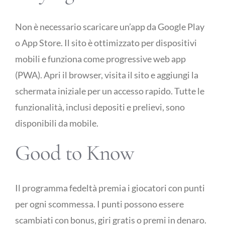
Non è necessario scaricare un’app da Google Play
o App Store. Il sito è ottimizzato per dispositivi
mobili e funziona come progressive web app
(PWA). Apri il browser, visita il sito e aggiungi la
schermata iniziale per un accesso rapido. Tutte le
funzionalità, inclusi depositi e prelievi, sono
disponibili da mobile.
Good to Know
Il programma fedeltà premia i giocatori con punti
per ogni scommessa. I punti possono essere
scambiati con bonus, giri gratis o premi in denaro.