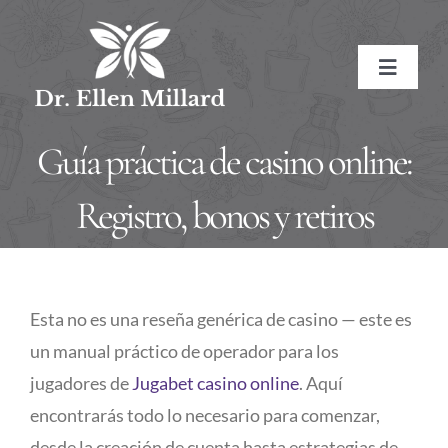
Skip
to
Toggle
content
Navigat
HOME
Guía práctica de casino online:
ABOUT
Registro, bonos y retiros
About the Doctor
SERVICES
Esta no es una reseña genérica de casino — este es
Naturopathic Medicine
Conditions Treated
RESOURCES
un manual práctico de operador para los
jugadores de
Jugabet casino online
. Aquí
Treatment Methods
Affiliate Links
BOOK NOW
encontrarás todo lo necesario para comenzar,
Treatment Pricing
Meditations
CONTACT
desde la creación de cuenta hasta estrategias de