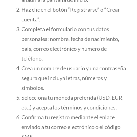
Haz clic en el botón “Registrarse” o “Crear
cuenta”.
Completa el formulario con tus datos
personales: nombre, fecha de nacimiento,
país, correo electrónico y número de
teléfono.
Crea un nombre de usuario y una contraseña
segura que incluya letras, números y
símbolos.
Selecciona tu moneda preferida (USD, EUR,
etc.) y acepta los términos y condiciones.
Confirma tu registro mediante el enlace
enviado a tu correo electrónico o el código
SMS.