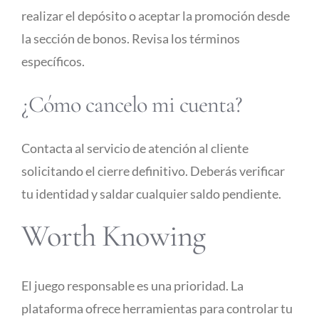
realizar el depósito o aceptar la promoción desde
la sección de bonos. Revisa los términos
específicos.
¿Cómo cancelo mi cuenta?
Contacta al servicio de atención al cliente
solicitando el cierre definitivo. Deberás verificar
tu identidad y saldar cualquier saldo pendiente.
Worth Knowing
El juego responsable es una prioridad. La
plataforma ofrece herramientas para controlar tu