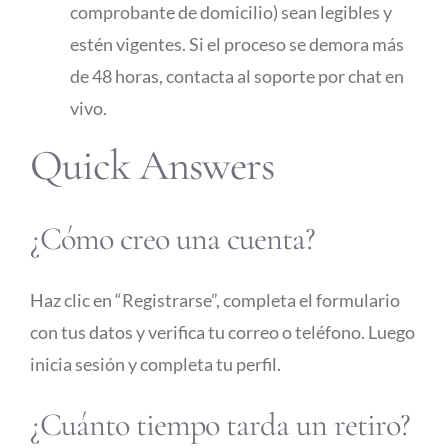
comprobante de domicilio) sean legibles y
estén vigentes. Si el proceso se demora más
de 48 horas, contacta al soporte por chat en
vivo.
Quick Answers
¿Cómo creo una cuenta?
Haz clic en “Registrarse”, completa el formulario
con tus datos y verifica tu correo o teléfono. Luego
inicia sesión y completa tu perfil.
¿Cuánto tiempo tarda un retiro?