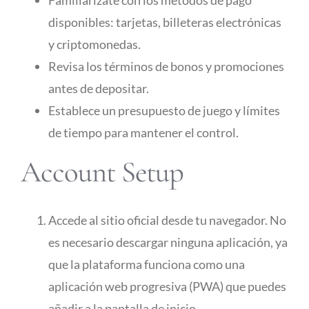
Familiarízate con los métodos de pago
disponibles: tarjetas, billeteras electrónicas
y criptomonedas.
Revisa los términos de bonos y promociones
antes de depositar.
Establece un presupuesto de juego y límites
de tiempo para mantener el control.
Account Setup
Accede al sitio oficial desde tu navegador. No
es necesario descargar ninguna aplicación, ya
que la plataforma funciona como una
aplicación web progresiva (PWA) que puedes
añadir a la pantalla de inicio.