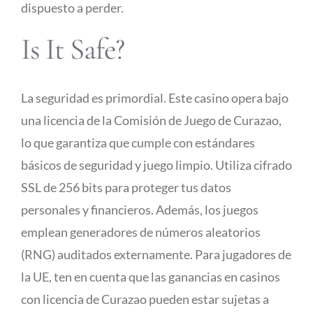
dispuesto a perder.
Is It Safe?
La seguridad es primordial. Este casino opera bajo
una licencia de la Comisión de Juego de Curazao,
lo que garantiza que cumple con estándares
básicos de seguridad y juego limpio. Utiliza cifrado
SSL de 256 bits para proteger tus datos
personales y financieros. Además, los juegos
emplean generadores de números aleatorios
(RNG) auditados externamente. Para jugadores de
la UE, ten en cuenta que las ganancias en casinos
con licencia de Curazao pueden estar sujetas a