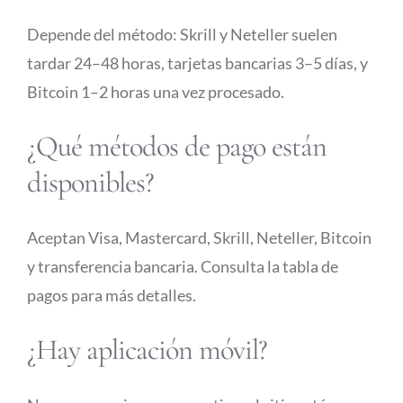
Depende del método: Skrill y Neteller suelen
tardar 24–48 horas, tarjetas bancarias 3–5 días, y
Bitcoin 1–2 horas una vez procesado.
¿Qué métodos de pago están
disponibles?
Aceptan Visa, Mastercard, Skrill, Neteller, Bitcoin
y transferencia bancaria. Consulta la tabla de
pagos para más detalles.
¿Hay aplicación móvil?