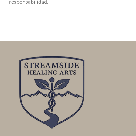
responsabilidad.