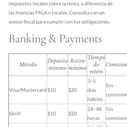
impuestos locales sobre la renta, a diferencia de
las licencias MGA o locales. Consulta con un
asesor fiscal para cumplir con tus obligaciones.
Banking & Payments
Tiempo
Depósito
Retiro
Método
de
Comision
mínimo
mínimo
retiro
3–5
Sin
Visa/Mastercard
$10
$20
días
comision
hábiles
24–48
Sin
Skrill
$10
$20
horas
comision