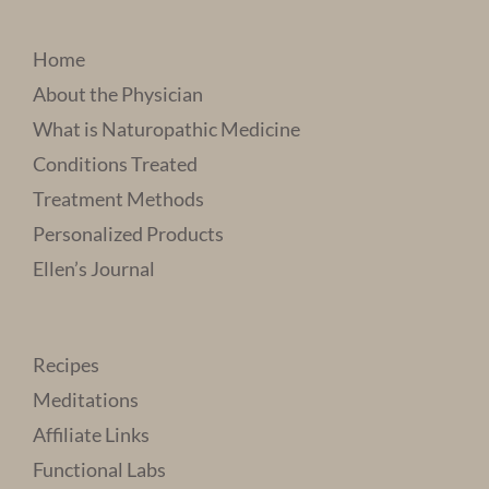
Home
About the Physician
What is Naturopathic Medicine
Conditions Treated
Treatment Methods
Personalized Products
Ellen’s Journal
Recipes
Meditations
Affiliate Links
Functional Labs