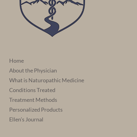
Home
About the Physician
What is Naturopathic Medicine
Conditions Treated
Treatment Methods
Personalized Products
Ellen’s Journal