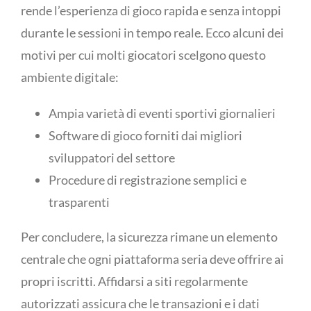
rende l’esperienza di gioco rapida e senza intoppi
durante le sessioni in tempo reale. Ecco alcuni dei
motivi per cui molti giocatori scelgono questo
ambiente digitale:
Ampia varietà di eventi sportivi giornalieri
Software di gioco forniti dai migliori
sviluppatori del settore
Procedure di registrazione semplici e
trasparenti
Per concludere, la sicurezza rimane un elemento
centrale che ogni piattaforma seria deve offrire ai
propri iscritti. Affidarsi a siti regolarmente
autorizzati assicura che le transazioni e i dati