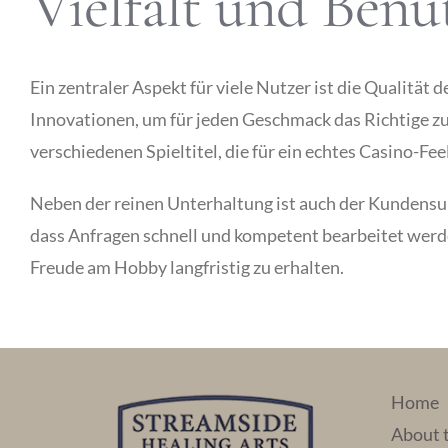
Vielfalt und Benu
Ein zentraler Aspekt für viele Nutzer ist die Qualitä
Innovationen, um für jeden Geschmack das Richtige zu
verschiedenen Spieltitel, die für ein echtes Casino-Fee
Neben der reinen Unterhaltung ist auch der Kundensupp
dass Anfragen schnell und kompetent bearbeitet werden
Freude am Hobby langfristig zu erhalten.
Home
About 