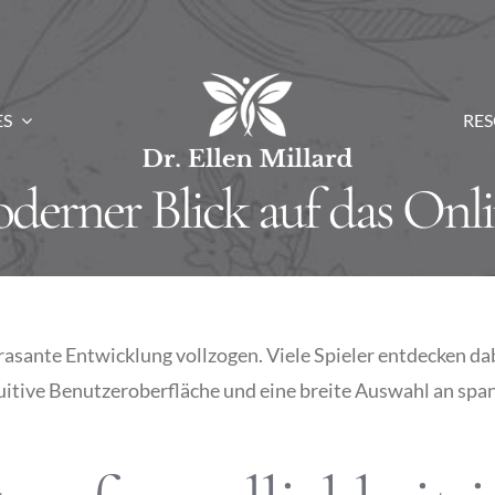
ES
RE
derner Blick auf das Onli
 rasante Entwicklung vollzogen. Viele Spieler entdecken d
tuitive Benutzeroberfläche und eine breite Auswahl an spa