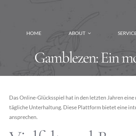
Skip
to
content
HOME
ABOUT
SERVIC
Gamblezen: Ein mo
Das Online-Glücksspiel hat in den letzten Jahren eine
tägliche Unterhaltung. Diese Plattform bietet eine in
ansprechen.