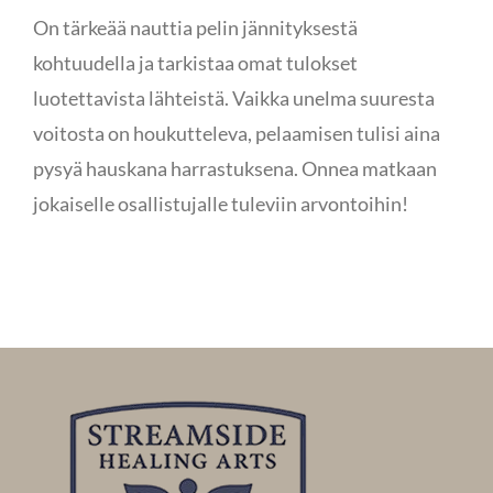
On tärkeää nauttia pelin jännityksestä
kohtuudella ja tarkistaa omat tulokset
luotettavista lähteistä. Vaikka unelma suuresta
voitosta on houkutteleva, pelaamisen tulisi aina
pysyä hauskana harrastuksena. Onnea matkaan
jokaiselle osallistujalle tuleviin arvontoihin!