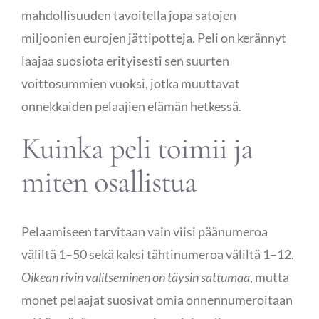
mahdollisuuden tavoitella jopa satojen
miljoonien eurojen jättipotteja. Peli on kerännyt
Publicity
laajaa suosiota erityisesti sen suurten
voittosummien vuoksi, jotka muuttavat
Functional Labs
onnekkaiden pelaajien elämän hetkessä.
Ellen’s Journal
Kuinka peli toimii ja
miten osallistua
Pelaamiseen tarvitaan vain viisi päänumeroa
väliltä 1–50 sekä kaksi tähtinumeroa väliltä 1–12.
Oikean rivin valitseminen on täysin sattumaa
, mutta
monet pelaajat suosivat omia onnennumeroitaan