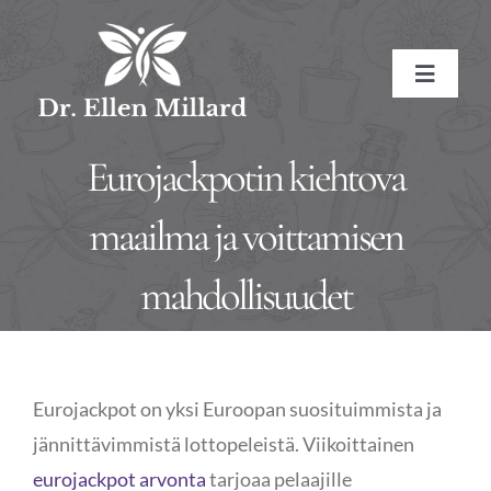
Skip
to
Toggle
content
Navigat
HOME
Eurojackpotin kiehtova
ABOUT
maailma ja voittamisen
mahdollisuudet
About the Doctor
SERVICES
Naturopathic Medicine
Conditions Treated
RESOURCES
Eurojackpot on yksi Euroopan suosituimmista ja
Treatment Methods
Affiliate Links
BOOK NOW
jännittävimmistä lottopeleistä. Viikoittainen
eurojackpot arvonta
tarjoaa pelaajille
Treatment Pricing
Meditations
CONTACT