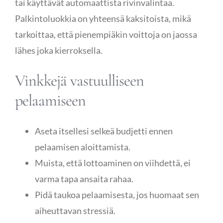
tai käyttävät automaattista rivinvalintaa.
Palkintoluokkia on yhteensä kaksitoista, mikä
tarkoittaa, että pienempiäkin voittoja on jaossa
lähes joka kierroksella.
Vinkkejä vastuulliseen
pelaamiseen
Aseta itsellesi selkeä budjetti ennen
pelaamisen aloittamista.
Muista, että lottoaminen on viihdettä, ei
varma tapa ansaita rahaa.
Pidä taukoa pelaamisesta, jos huomaat sen
aiheuttavan stressiä.