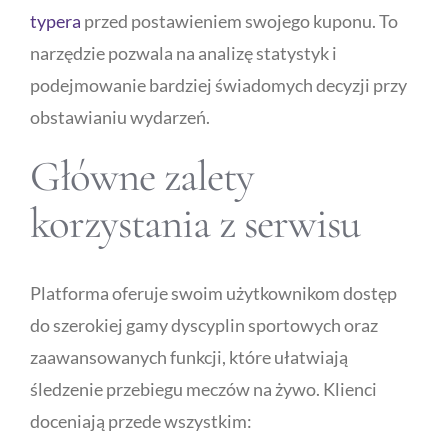
typera
przed postawieniem swojego kuponu. To
narzędzie pozwala na analizę statystyk i
Publicity
podejmowanie bardziej świadomych decyzji przy
obstawianiu wydarzeń.
Functional Labs
Główne zalety
Ellen’s Journal
korzystania z serwisu
Platforma oferuje swoim użytkownikom dostęp
do szerokiej gamy dyscyplin sportowych oraz
zaawansowanych funkcji, które ułatwiają
śledzenie przebiegu meczów na żywo. Klienci
doceniają przede wszystkim: