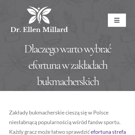
Skip
to
Toggle
content
Navigat
HOME
Dlaczego warto wybrać
ABOUT
efortuna w zakładach
bukmacherskich
About the Doctor
SERVICES
Naturopathic Medicine
Conditions Treated
RESOURCES
Zakłady bukmacherskie cieszą się w Polsce
Treatment Methods
Affiliate Links
BOOK NOW
niesłabnącą popularnością wśród fanów sportu.
Każdy gracz może łatwo sprawdzić
efortuna strefa
Treatment Pricing
Meditations
CONTACT