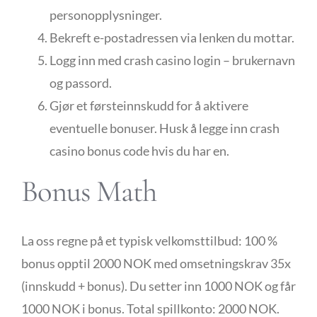
personopplysninger.
Bekreft e-postadressen via lenken du mottar.
Logg inn med crash casino login – brukernavn
og passord.
Gjør et førsteinnskudd for å aktivere
eventuelle bonuser. Husk å legge inn crash
casino bonus code hvis du har en.
Bonus Math
La oss regne på et typisk velkomsttilbud: 100 %
bonus opptil 2000 NOK med omsetningskrav 35x
(innskudd + bonus). Du setter inn 1000 NOK og får
1000 NOK i bonus. Total spillkonto: 2000 NOK.