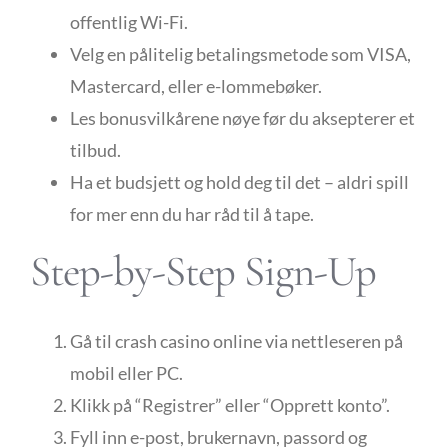
offentlig Wi-Fi.
Velg en pålitelig betalingsmetode som VISA,
Mastercard, eller e-lommebøker.
Les bonusvilkårene nøye før du aksepterer et
tilbud.
Ha et budsjett og hold deg til det – aldri spill
for mer enn du har råd til å tape.
Step-by-Step Sign-Up
Gå til crash casino online via nettleseren på
mobil eller PC.
Klikk på “Registrer” eller “Opprett konto”.
Fyll inn e-post, brukernavn, passord og