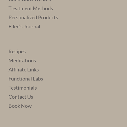
Treatment Methods
Personalized Products
Ellen’s Journal
Recipes
Meditations
Affiliate Links
Functional Labs
Testimonials
Contact Us
Book Now