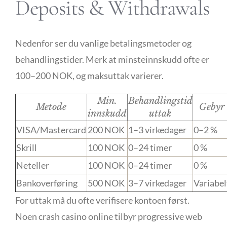
Deposits & Withdrawals
Nedenfor ser du vanlige betalingsmetoder og
behandlingstider. Merk at minsteinnskudd ofte er
100–200 NOK, og maksuttak varierer.
Min.
Behandlingstid
Metode
Gebyr
innskudd
uttak
VISA/Mastercard
200 NOK
1–3 virkedager
0–2 %
Skrill
100 NOK
0–24 timer
0 %
Neteller
100 NOK
0–24 timer
0 %
Bankoverføring
500 NOK
3–7 virkedager
Variabel
For uttak må du ofte verifisere kontoen først.
Noen crash casino online tilbyr progressive web