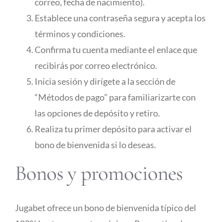
correo, fecha de nacimiento).
Establece una contraseña segura y acepta los
términos y condiciones.
Confirma tu cuenta mediante el enlace que
recibirás por correo electrónico.
Inicia sesión y dirígete a la sección de
“Métodos de pago” para familiarizarte con
las opciones de depósito y retiro.
Realiza tu primer depósito para activar el
bono de bienvenida si lo deseas.
Bonos y promociones
Jugabet ofrece un bono de bienvenida típico del