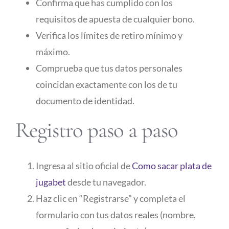
Confirma que has cumplido con los
requisitos de apuesta de cualquier bono.
Verifica los límites de retiro mínimo y
máximo.
Comprueba que tus datos personales
coincidan exactamente con los de tu
documento de identidad.
Registro paso a paso
Ingresa al sitio oficial de
Como sacar plata de
jugabet
desde tu navegador.
Haz clic en “Registrarse” y completa el
formulario con tus datos reales (nombre,