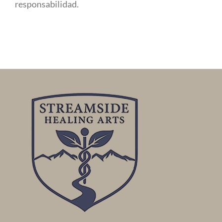
responsabilidad.