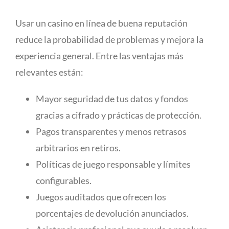
Usar un casino en línea de buena reputación
reduce la probabilidad de problemas y mejora la
experiencia general. Entre las ventajas más
relevantes están:
Mayor seguridad de tus datos y fondos
gracias a cifrado y prácticas de protección.
Pagos transparentes y menos retrasos
arbitrarios en retiros.
Políticas de juego responsable y límites
configurables.
Juegos auditados que ofrecen los
porcentajes de devolución anunciados.