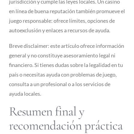
jurisdicción y cumple las leyes locales. Un casino
en línea de buena reputación también promueve el
juego responsable: ofrece límites, opciones de
autoexclusión y enlaces a recursos de ayuda.
Breve disclaimer: este artículo ofrece información
general y no constituye asesoramiento legal ni
financiero. Si tienes dudas sobre la legalidad en tu
país o necesitas ayuda con problemas de juego,
consulta a un profesional o a los servicios de
ayuda locales.
Resumen final y
recomendación práctica