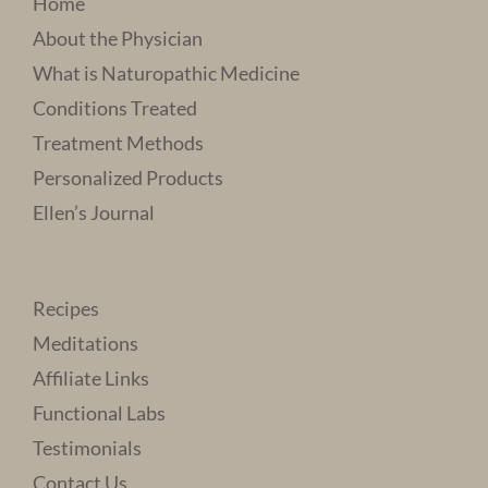
Home
About the Physician
What is Naturopathic Medicine
Conditions Treated
Treatment Methods
Personalized Products
Ellen’s Journal
Recipes
Meditations
Affiliate Links
Functional Labs
Testimonials
Contact Us