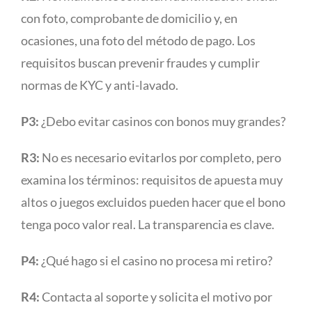
con foto, comprobante de domicilio y, en
ocasiones, una foto del método de pago. Los
requisitos buscan prevenir fraudes y cumplir
normas de KYC y anti-lavado.
P3:
¿Debo evitar casinos con bonos muy grandes?
R3:
No es necesario evitarlos por completo, pero
examina los términos: requisitos de apuesta muy
altos o juegos excluidos pueden hacer que el bono
tenga poco valor real. La transparencia es clave.
P4:
¿Qué hago si el casino no procesa mi retiro?
R4:
Contacta al soporte y solicita el motivo por