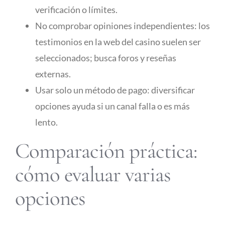
verificación o límites.
No comprobar opiniones independientes: los
testimonios en la web del casino suelen ser
seleccionados; busca foros y reseñas
externas.
Usar solo un método de pago: diversificar
opciones ayuda si un canal falla o es más
lento.
Comparación práctica:
cómo evaluar varias
opciones