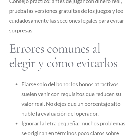
Consejo práctico: antes de jugar con dinero real,
prueba las versiones gratuitas de los juegos y lee
cuidadosamente las secciones legales para evitar
sorpresas.
Errores comunes al
elegir y cómo evitarlos
Fiarse solo del bono: los bonos atractivos
suelen venir con requisitos que reducen su
valor real. No dejes que un porcentaje alto
nuble la evaluación del operador.
Ignorar la letra pequeña: muchos problemas
se originan en términos poco claros sobre