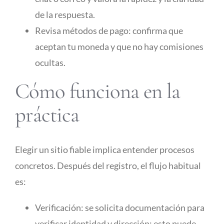
de la respuesta.
Revisa métodos de pago: confirma que
aceptan tu moneda y que no hay comisiones
ocultas.
Cómo funciona en la
práctica
Elegir un sitio fiable implica entender procesos
concretos. Después del registro, el flujo habitual
es:
Verificación: se solicita documentación para
verificar identidad y dirección; esto puede