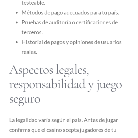
testeable.
Métodos de pago adecuados para tu país.
Pruebas de auditoría o certificaciones de
terceros.
Historial de pagos y opiniones de usuarios
reales.
Aspectos legales,
responsabilidad y juego
seguro
La legalidad varía según el país. Antes de jugar
confirma que el casino acepta jugadores de tu