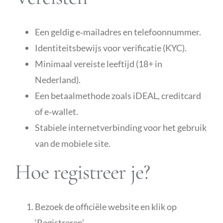
Publicity
Een geldig e‑mailadres en telefoonnummer.
Identiteitsbewijs voor verificatie (KYC).
Functional Labs
Minimaal vereiste leeftijd (18+ in
Nederland).
Ellen’s Journal
Een betaalmethode zoals iDEAL, creditcard
of e‑wallet.
Stabiele internetverbinding voor het gebruik
van de mobiele site.
Hoe registreer je?
Bezoek de officiële website en klik op
‘Registreren’.