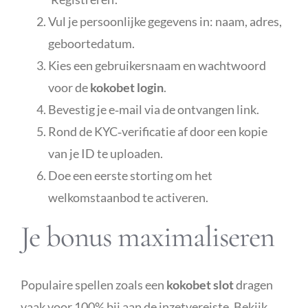
Vul je persoonlijke gegevens in: naam, adres,
geboortedatum.
Kies een gebruikersnaam en wachtwoord
voor de
kokobet login
.
Bevestig je e‑mail via de ontvangen link.
Rond de KYC‑verificatie af door een kopie
van je ID te uploaden.
Doe een eerste storting om het
welkomstaanbod te activeren.
Je bonus maximaliseren
Populaire spellen zoals een
kokobet slot
dragen
vaak voor 100% bij aan de inzetvereiste. Bekijk