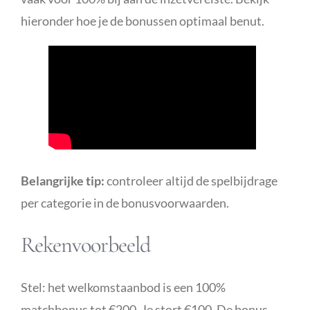
hieronder hoe je de bonussen optimaal benut.
Belangrijke tip:
controleer altijd de spelbijdrage
per categorie in de bonusvoorwaarden.
Rekenvoorbeeld
Stel: het welkomstaanbod is een 100%
matchbonus tot €200. Je stort €100. De bonus