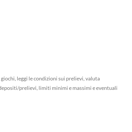
giochi, leggi le condizioni sui prelievi, valuta
epositi/prelievi, limiti minimi e massimi e eventuali