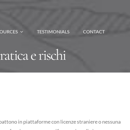
SOURCES
TESTIMONIALS
CONTACT
atica e rischi
mbattono in piattaforme con licenze straniere o nessuna