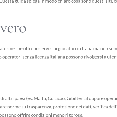
. Questa guida spiega in modo chiaro cosa sono questi siti, 
vvero
aforme che offrono servizi ai giocatori in Italia ma non sono
peratori senza licenza italiana possono rivolgersi a utenti
di altri paesi (es. Malta, Curacao, Gibilterra) oppure operar
re norme su trasparenza, protezione dei dati, verifica dell’
 possono offrire condizioni meno rigorose.