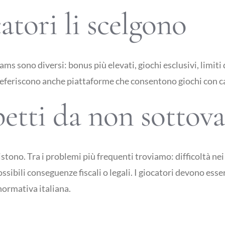
atori li scelgono
 aams sono diversi: bonus più elevati, giochi esclusivi, limiti
feriscono anche piattaforme che consentono giochi con cat
spetti da non sottov
istono. Tra i problemi più frequenti troviamo: difficoltà nei 
possibili conseguenze fiscali o legali. I giocatori devono ess
normativa italiana.