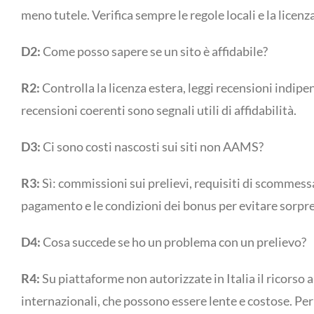
meno tutele. Verifica sempre le regole locali e la licenza
D2:
Come posso sapere se un sito è affidabile?
R2:
Controlla la licenza estera, leggi recensioni indipend
recensioni coerenti sono segnali utili di affidabilità.
D3:
Ci sono costi nascosti sui siti non AAMS?
R3:
Sì: commissioni sui prelievi, requisiti di scommessa
pagamento e le condizioni dei bonus per evitare sorpre
D4:
Cosa succede se ho un problema con un prelievo?
R4:
Su piattaforme non autorizzate in Italia il ricorso all
internazionali, che possono essere lente e costose. Pe