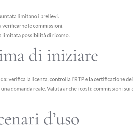
puntata limitano i prelievi.
 verificarne le commissioni.
 limitata possibilità di ricorso.
ima di iniziare
 verifica la licenza, controlla l’RTP e la certificazione dei 
n una domanda reale. Valuta anche i costi: commissioni sui d
cenari d’uso