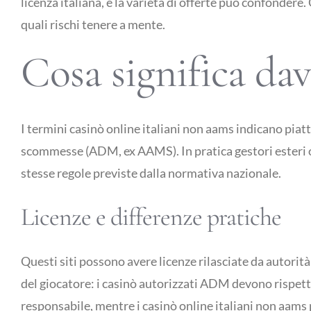
licenza italiana, e la varietà di offerte può confondere
quali rischi tenere a mente.
Cosa significa da
I termini casinò online italiani non aams indicano piatt
scommesse (ADM, ex AAMS). In pratica gestori esteri o o
stesse regole previste dalla normativa nazionale.
Licenze e differenze pratiche
Questi siti possono avere licenze rilasciate da autorità 
del giocatore: i casinò autorizzati ADM devono rispetta
responsabile, mentre i casinò online italiani non aams