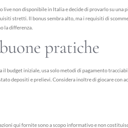
olo live non disponibile in Italia e decide di provarlo su u
isiti stretti. Il bonus sembra alto, ma i requisiti di scomme
o la differenza.
 buone pratiche
ta il budget iniziale, usa solo metodi di pagamento tracciabi
ato depositi e prelievi. Considera inoltre di giocare con acc
mazioni qui fornite sono a scopo informativo e non costituis