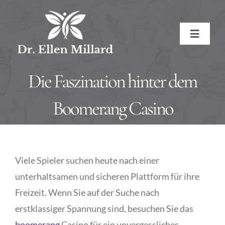
Skip
to
Toggle
content
Navigat
HOME
Die Faszination hinter dem
ABOUT
Boomerang Casino
About the Doctor
SERVICES
Viele Spieler suchen heute nach einer
Naturopathic Medicine
Conditions Treated
RESOURCES
unterhaltsamen und sicheren Plattform für ihre
Freizeit. Wenn Sie auf der Suche nach
Treatment Methods
Affiliate Links
BOOK NOW
erstklassiger Spannung sind, besuchen Sie das
Treatment Pricing
Meditations
CONTACT
boomerang
Casino für ein unvergessliches