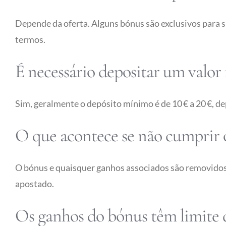
Depende da oferta. Alguns bónus são exclusivos para s
termos.
É necessário depositar um valor
Sim, geralmente o depósito mínimo é de 10 € a 20 €, 
O que acontece se não cumprir o
O bónus e quaisquer ganhos associados são removidos 
apostado.
Os ganhos do bónus têm limite 