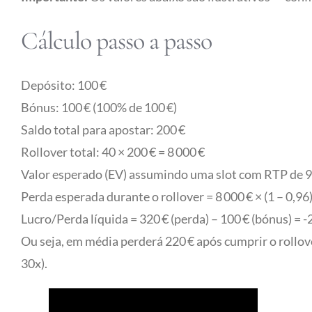
Cálculo passo a passo
Depósito: 100 €
Bónus: 100 € (100% de 100 €)
Saldo total para apostar: 200 €
Rollover total: 40 × 200 € = 8 000 €
Valor esperado (EV) assumindo uma slot com RTP de 
Perda esperada durante o rollover = 8 000 € × (1 – 0,96)
Lucro/Perda líquida = 320 € (perda) – 100 € (bónus) = -
Ou seja, em média perderá 220 € após cumprir o rollove
30x).