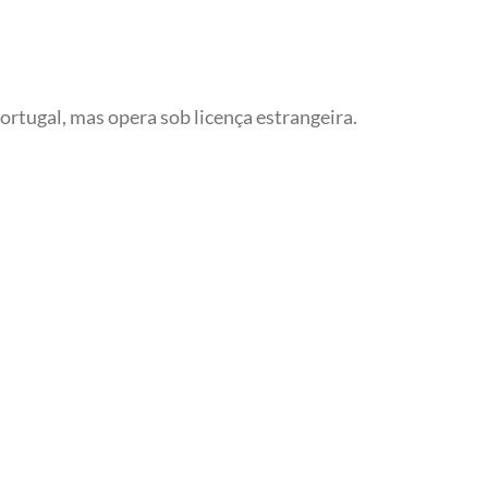
Portugal, mas opera sob licença estrangeira.