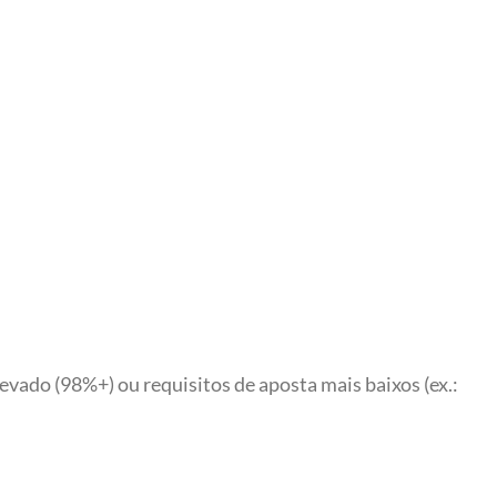
evado (98%+) ou requisitos de aposta mais baixos (ex.: