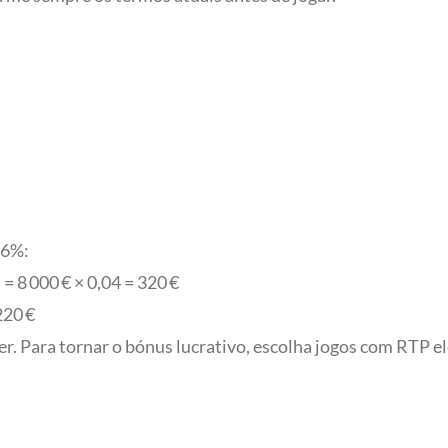
96%:
 = 8 000 € × 0,04 = 320 €
220 €
r. Para tornar o bónus lucrativo, escolha jogos com RTP el