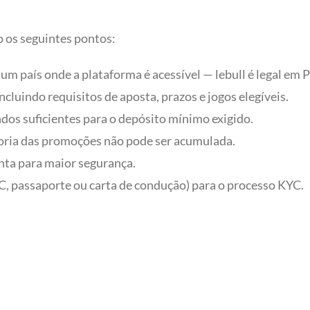
o os seguintes pontos:
num país onde a plataforma é acessível — lebull é legal em 
cluindo requisitos de aposta, prazos e jogos elegíveis.
os suficientes para o depósito mínimo exigido.
oria das promoções não pode ser acumulada.
onta para maior segurança.
, passaporte ou carta de condução) para o processo KYC.