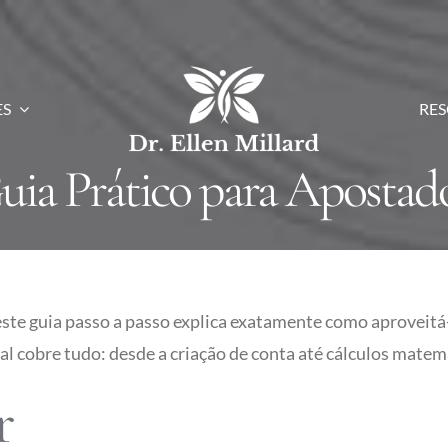
ES
RE
uia Prático para Apostad
ste guia passo a passo explica exatamente como aproveitá-
l cobre tudo: desde a criação de conta até cálculos mate
r