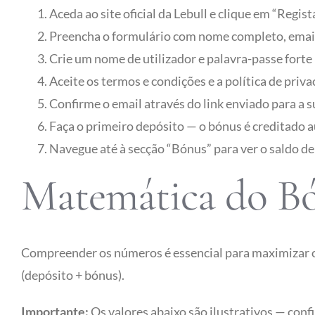
Aceda ao site oficial da Lebull e clique em “Regista
Preencha o formulário com nome completo, email
Crie um nome de utilizador e palavra-passe forte
Aceite os termos e condições e a política de priva
Confirme o email através do link enviado para a s
Faça o primeiro depósito — o bónus é creditado 
Navegue até à secção “Bónus” para ver o saldo de
Matemática do B
Compreender os números é essencial para maximizar o 
(depósito + bónus).
Importante:
Os valores abaixo são ilustrativos — conf