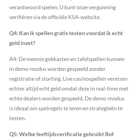
verantwoord spelen. U kunt onze vergunning
verifiëren via de officiële KSA-website.
Q4: Kan ik spellen gratis testen voordat ik echt
geld inzet?
A4: De meeste gokkasten en tafelspellen kunnen
in demo-modus worden gespeeld zonder
registratie of storting. Live casinospellen vereisen
echter altijd echt geld omdat deze in real-time met
echte dealers worden gespeeld. De demo-modus
is ideaal om spelregels te leren en strategieën te
testen.
Q5: Welke leeftijdsverificatie gebruikt Bof