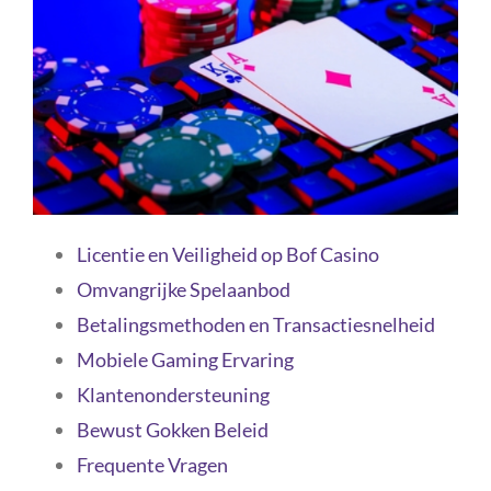
Publicity
Functional Labs
Ellen’s Journal
Licentie en Veiligheid op Bof Casino
Omvangrijke Spelaanbod
Betalingsmethoden en Transactiesnelheid
Mobiele Gaming Ervaring
Klantenondersteuning
Bewust Gokken Beleid
Frequente Vragen