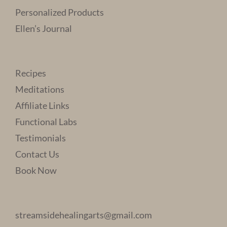
Personalized Products
Ellen’s Journal
Recipes
Meditations
Affiliate Links
Functional Labs
Testimonials
Contact Us
Book Now
streamsidehealingarts@gmail.com