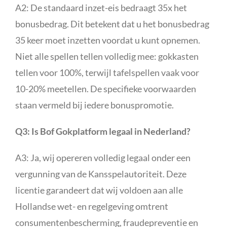
A2: De standaard inzet-eis bedraagt 35x het
bonusbedrag. Dit betekent dat u het bonusbedrag
35 keer moet inzetten voordat u kunt opnemen.
Niet alle spellen tellen volledig mee: gokkasten
tellen voor 100%, terwijl tafelspellen vaak voor
10-20% meetellen. De specifieke voorwaarden
staan vermeld bij iedere bonuspromotie.
Q3: Is Bof Gokplatform legaal in Nederland?
A3: Ja, wij opereren volledig legaal onder een
vergunning van de Kansspelautoriteit. Deze
licentie garandeert dat wij voldoen aan alle
Hollandse wet- en regelgeving omtrent
consumentenbescherming, fraudepreventie en