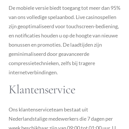
De mobiele versie biedt toegang tot meer dan 95%
van ons volledige spelaanbod. Live casinospellen
zijn geoptimaliseerd voor touchscreen-bediening,
en notificaties houden u op de hoogte van nieuwe
bonussen en promoties. De laadtijden zijn
geminimaliseerd door geavanceerde
compressietechnieken, zelfs bij tragere
internetverbindingen.
Klantenservice
Ons klantenserviceteam bestaat uit
Nederlandstalige medewerkers die 7 dagen per
week beschikbaar zijn van 09:00 tot 01:00 uur. U