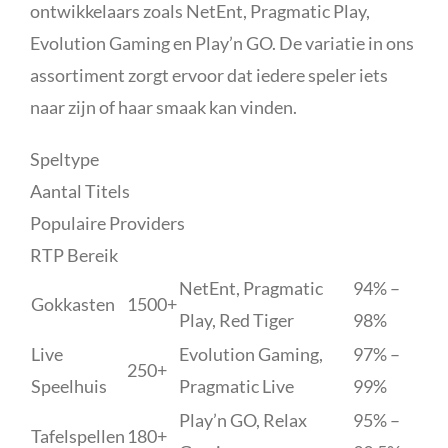
ontwikkelaars zoals NetEnt, Pragmatic Play,
Evolution Gaming en Play’n GO. De variatie in ons
assortiment zorgt ervoor dat iedere speler iets
naar zijn of haar smaak kan vinden.
Speltype
Aantal Titels
Populaire Providers
RTP Bereik
NetEnt, Pragmatic
94% –
Gokkasten
1500+
Play, Red Tiger
98%
Live
Evolution Gaming,
97% –
250+
Speelhuis
Pragmatic Live
99%
Play’n GO, Relax
95% –
Tafelspellen
180+