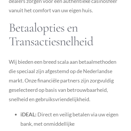
dealers zorgen voor een authentieke casinosfeer
vanuit het comfort van uw eigen huis.
Betaalopties en
Transactiesnelheid
Wij bieden een breed scala aan betaalmethoden
die speciaal zijn afgestemd op de Nederlandse
markt. Onze financiële partners zijn zorgvuldig
geselecteerd op basis van betrouwbaarheid,
snelheid en gebruiksvriendelijkheid.
iDEAL:
Direct en veilig betalen via uw eigen
bank, met onmiddellijke