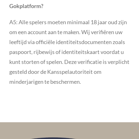
Gokplatform?
A5: Alle spelers moeten minimaal 18 jaar oud zijn
om een account aan te maken. Wij verifiëren uw
leeftijd via officiële identiteitsdocumenten zoals
paspoort, rijbewijs of identiteitskaart voordat u
kunt storten of spelen. Deze verificatie is verplicht
gesteld door de Kansspelautoriteit om
minderjarigen te beschermen.