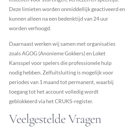
Deze limieten worden onmiddellijk geactiveerd en
kunnen alleen na een bedenktijd van 24 uur
worden verhoogd.
Daarnaast werken wij samen met organisaties
zoals AGOG (Anonieme Gokkers) en Loket
Kansspel voor spelers die professionele hulp
nodig hebben. Zelfuitsluiting is mogelijk voor
periodes van 1 maand tot permanent, waarbij
toegang tot het account volledig wordt
geblokkeerd via het CRUKS-register.
Veelgestelde Vragen