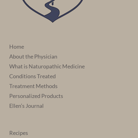
Home
About the Physician
What is Naturopathic Medicine
Conditions Treated
Treatment Methods
Personalized Products
Ellen’s Journal
Recipes