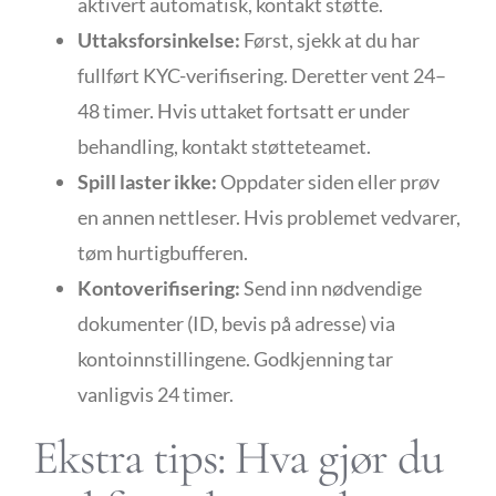
aktivert automatisk, kontakt støtte.
Uttaksforsinkelse:
Først, sjekk at du har
fullført KYC-verifisering. Deretter vent 24–
48 timer. Hvis uttaket fortsatt er under
behandling, kontakt støtteteamet.
Spill laster ikke:
Oppdater siden eller prøv
en annen nettleser. Hvis problemet vedvarer,
tøm hurtigbufferen.
Kontoverifisering:
Send inn nødvendige
dokumenter (ID, bevis på adresse) via
kontoinnstillingene. Godkjenning tar
vanligvis 24 timer.
Ekstra tips: Hva gjør du