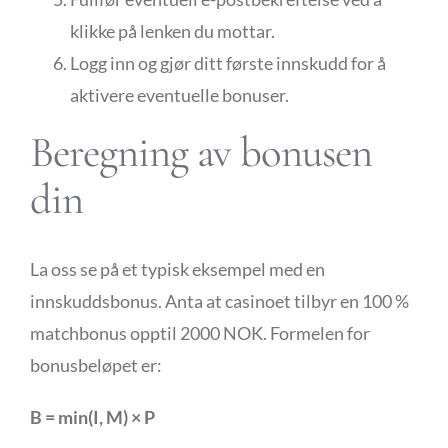
klikke på lenken du mottar.
Logg inn og gjør ditt første innskudd for å
aktivere eventuelle bonuser.
Beregning av bonusen
din
La oss se på et typisk eksempel med en
innskuddsbonus. Anta at casinoet tilbyr en 100 %
matchbonus opptil 2000 NOK. Formelen for
bonusbeløpet er:
B = min(I, M) × P