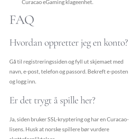
Curacao eGaming klageenhet.
FAQ
Hvordan oppretter jeg en konto?
Gå til registreringssiden og fyll ut skjemaet med
navn, e-post, telefon og passord. Bekreft e-posten
og logg inn.
Er det trygt å spille her?
Ja, siden bruker SSL-kryptering og har en Curacao-
lisens. Husk at norske spillere bør vurdere