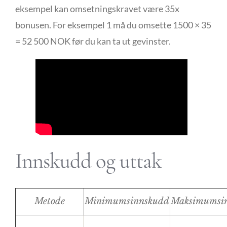
eksempel kan omsetningskravet være 35x
bonusen. For eksempel 1 må du omsette 1500 × 35
= 52 500 NOK før du kan ta ut gevinster.
Innskudd og uttak
Metode
Minimumsinnskudd
Maksimumsi