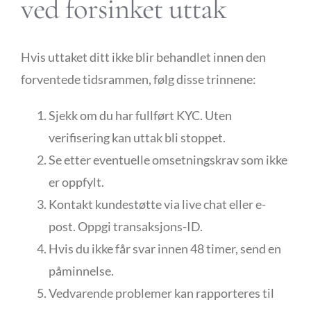
ved forsinket uttak
Hvis uttaket ditt ikke blir behandlet innen den
forventede tidsrammen, følg disse trinnene:
Sjekk om du har fullført KYC. Uten
verifisering kan uttak bli stoppet.
Se etter eventuelle omsetningskrav som ikke
er oppfylt.
Kontakt kundestøtte via live chat eller e-
post. Oppgi transaksjons-ID.
Hvis du ikke får svar innen 48 timer, send en
påminnelse.
Vedvarende problemer kan rapporteres til