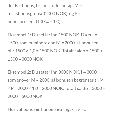
der B = bonus, I = innskuddsbeløp, M =
maksbonusgrense (2000 NOK), og P =
bonusprosent (100 % = 1,0).
Eksempel 1: Du setter inn 1500 NOK. Da er I =
1500, som er mindre enn M = 2000, så bonusen
blir 1500 × 1,0 = 1500 NOK. Totalt saldo = 1500 +
1500 = 3000 NOK.
Eksempel 2: Du setter inn 3000 NOK. I = 3000,
som er over M = 2000, så bonusen begrenses til M
× P = 2000 × 1,0 = 2000 NOK. Totalt saldo = 3000 +
2000 = 5000 NOK.
Husk at bonusen har omsetningskrav. For