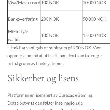
Visa/Mastercard
100 NOK
10 000 NOK
Bankoverføring
200 NOK
50 000 NOK
MiFinity/e-
100 NOK
15 000 NOK
wallet
Uttak har vanligvis et minimum på 200 NOK. Vær
oppmerksom på at uttak til bankkort kan ta lengre
tid på grunn av banksystemer.
Sikkerhet og lisens
Platformen er lisensiert av Curacao eGaming.
Dette betyr at den følger internasjonale