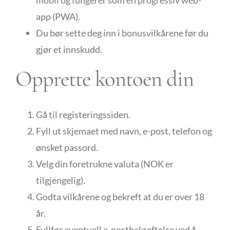
mobil og fungerer som en progressiv web-
app (PWA).
Du bør sette deg inn i bonusvilkårene før du
gjør et innskudd.
Opprette kontoen din
Gå til registeringssiden.
Fyll ut skjemaet med navn, e-post, telefon og
ønsket passord.
Velg din foretrukne valuta (NOK er
tilgjengelig).
Godta vilkårene og bekreft at du er over 18
år.
Fullfør eventuell e-postbekreftelse ved å