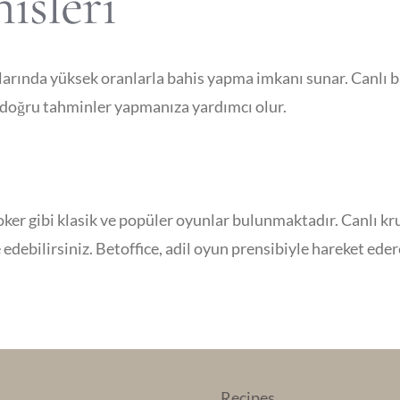
isleri
dallarında yüksek oranlarla bahis yapma imkanı sunar. Canlı
ri, doğru tahminler yapmanıza yardımcı olur.
oker gibi klasik ve popüler oyunlar bulunmaktadır. Canlı kr
 edebilirsiniz. Betoffice, adil oyun prensibiyle hareket ede
Recipes