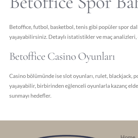
Betoffice Spor Bah
Betoffice, futbol, basketbol, tenis gibi popüler spor 
yaşayabilirsiniz. Detaylı istatistikler ve maç analizle
Betoffice Casino Oyunları
Casino bölümünde ise slot oyunları, rulet, blackjack, p
yaşayabilir, birbirinden eğlenceli oyunlarla kazanç elde
sunmayı hedefler.
Home