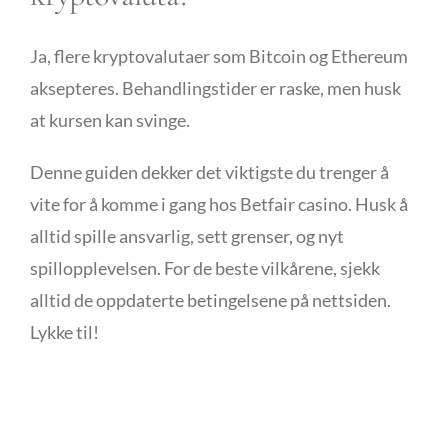
Ja, flere kryptovalutaer som Bitcoin og Ethereum
aksepteres. Behandlingstider er raske, men husk
at kursen kan svinge.
Denne guiden dekker det viktigste du trenger å
vite for å komme i gang hos Betfair casino. Husk å
alltid spille ansvarlig, sett grenser, og nyt
spillopplevelsen. For de beste vilkårene, sjekk
alltid de oppdaterte betingelsene på nettsiden.
Lykke til!