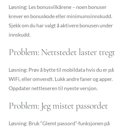
Løsning: Les bonusvilkårene – noen bonuser
krever en bonuskode eller minimumsinnskudd.
Sjekk om du har valgt å aktivere bonusen under
innskudd.
Problem: Nettstedet laster tregt
Løsning: Prøv å bytte til mobildata hvis du er på
WiFi, eller omvendt. Lukk andre faner og apper.
Oppdater nettleseren til nyeste versjon.
Problem: Jeg mistet passordet
Løsning: Bruk “Glemt passord”-funksjonen på