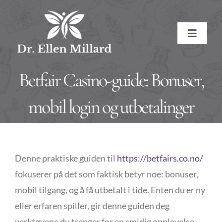
Skip
to
Toggle
content
Navigat
HOME
Betfair Casino-guide: Bonuser,
ABOUT
mobil login og utbetalinger
About the Doctor
SERVICES
Denne praktiske guiden til
https://betfairs.co.no/
Naturopathic Medicine
Conditions Treated
RESOURCES
fokuserer på det som faktisk betyr noe: bonuser,
mobil tilgang, og å få utbetalt i tide. Enten du er ny
Treatment Methods
Affiliate Links
BOOK NOW
eller erfaren spiller, gir denne guiden deg
Treatment Pricing
Meditations
CONTACT
verktøyene du trenger for en smidig opplevelse.