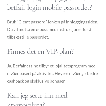
betfair login mobile passordet?
Bruk “Glemt passord”-lenken på innloggingssiden.
Du vil motta en e-post med instruksjoner for å
tilbakestille passordet.
Finnes det en VIP-plan?
Ja, Betfair casino tilbyr et lojalitetsprogram med
nivåer basert på aktivitet. Høyere nivåer gir bedre
cashback og eksklusive bonuser.
Kan jeg sette inn med
kryptovaluta?