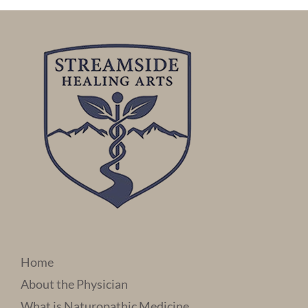
Home
About the Physician
What is Naturopathic Medicine