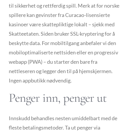
til sikkerhet og rettferdig spill. Merk at for norske
spillere kan gevinster fra Curacao-lisensierte
kasinoer være skattepliktige lokalt – sjekk med
Skatteetaten. Siden bruker SSL-kryptering for å
beskytte data. For mobiltilgang anbefaler vi den
mobiloptimaliserte nettsiden eller en progressiv
webapp (PWA) – du starter den bare fra
nettleseren og legger den til på hjemskjermen.
Ingen appbutikk nødvendig.
Penger inn, penger ut
Innskudd behandles nesten umiddelbart med de
fleste betalingsmetoder. Ta ut penger via