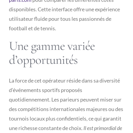
disponibles. Cette interface offre une expérience
Publicity
utilisateur fluide pour tous les passionnés de
football et de tennis.
Functional Labs
Une gamme variée
Ellen’s Journal
d’opportunités
La force de cet opérateur réside dans sa diversité
d’événements sportifs proposés
quotidiennement. Les parieurs peuvent miser sur
des compétitions internationales majeures ou des
tournois locaux plus confidentiels, ce qui garantit
une richesse constante de choix.
Il est primordial de