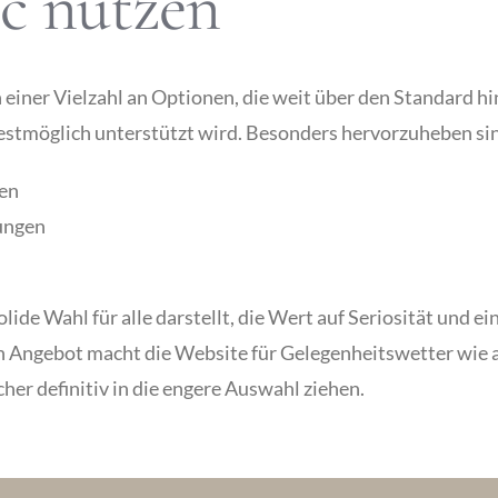
ic nutzen
on einer Vielzahl an Optionen, die weit über den Standard 
bestmöglich unterstützt wird. Besonders hervorzuheben s
ren
ungen
lide Wahl für alle darstellt, die Wert auf Seriosität und e
 Angebot macht die Website für Gelegenheitswetter wie auc
her definitiv in die engere Auswahl ziehen.