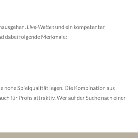
hinausgehen.
Live-Wetten
und ein kompetenter
ind dabei folgende Merkmale:
ine hohe Spielqualität legen. Die Kombination aus
h für Profis attraktiv. Wer auf der Suche nach einer