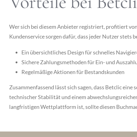
Vorteile bei Betcl
Wer sich bei diesem Anbieter registriert, profitiert v
Kundenservice sorgen dafür, dass jeder Nutzer stets 
Ein übersichtliches Design für schnelles Navigie
Sichere Zahlungsmethoden für Ein- und Auszahl
Regelmäßige Aktionen für Bestandskunden
Zusammenfassend lässt sich sagen, dass Betclic eine so
technischer Stabilität und einem abwechslungsreichen
langfristigen Wettplattform ist, sollte diesen Buchmac