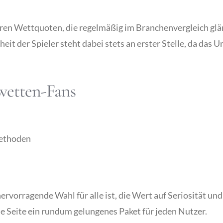
airen Wettquoten, die regelmäßig im Branchenvergleich glä
eit der Spieler steht dabei stets an erster Stelle, da das 
wetten-Fans
methoden
rvorragende Wahl für alle ist, die Wert auf Seriosität und
 Seite ein rundum gelungenes Paket für jeden Nutzer.