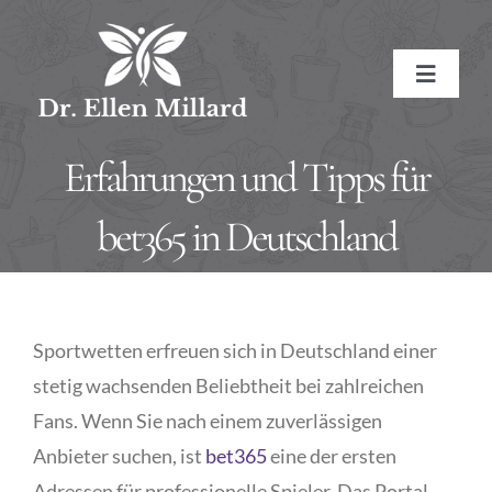
Skip
to
Toggle
content
Navigat
HOME
Erfahrungen und Tipps für
ABOUT
bet365 in Deutschland
About the Doctor
SERVICES
Sportwetten erfreuen sich in Deutschland einer
Naturopathic Medicine
Conditions Treated
RESOURCES
stetig wachsenden Beliebtheit bei zahlreichen
Fans. Wenn Sie nach einem zuverlässigen
Treatment Methods
Affiliate Links
BOOK NOW
Anbieter suchen, ist
bet365
eine der ersten
Treatment Pricing
Meditations
CONTACT
Adressen für professionelle Spieler. Das Portal