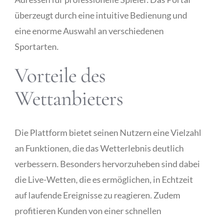
überzeugt durch eine intuitive Bedienung und
Publicity
eine enorme Auswahl an verschiedenen
Sportarten.
Functional Labs
Vorteile des
Ellen’s Journal
Wettanbieters
Die Plattform bietet seinen Nutzern eine Vielzahl
an Funktionen, die das Wetterlebnis deutlich
verbessern. Besonders hervorzuheben sind dabei
die Live-Wetten, die es ermöglichen, in Echtzeit
auf laufende Ereignisse zu reagieren. Zudem
profitieren Kunden von einer schnellen