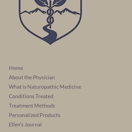
Home
About the Physician
What is Naturopathic Medicine
Conditions Treated
Treatment Methods
Personalized Products
Ellen’s Journal