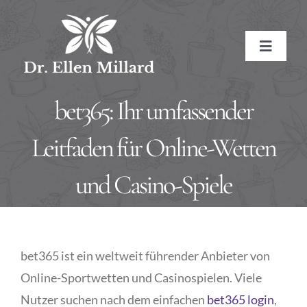
Skip
to
Toggle
content
Navigat
HOME
bet365: Ihr umfassender
ABOUT
Leitfaden für Online-Wetten
und Casino-Spiele
About the Doctor
SERVICES
Naturopathic Medicine
Conditions Treated
RESOURCES
bet365 ist ein weltweit führender Anbieter von
Treatment Methods
Affiliate Links
BOOK NOW
Online-Sportwetten und Casinospielen. Viele
Nutzer suchen nach dem einfachen
bet365 login
,
Treatment Pricing
Meditations
CONTACT