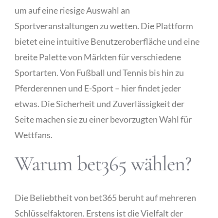
um auf eine riesige Auswahl an
Sportveranstaltungen zu wetten. Die Plattform
Publicity
bietet eine intuitive Benutzeroberfläche und eine
breite Palette von Märkten für verschiedene
Functional Labs
Sportarten. Von Fußball und Tennis bis hin zu
Ellen’s Journal
Pferderennen und E-Sport – hier findet jeder
etwas. Die Sicherheit und Zuverlässigkeit der
Seite machen sie zu einer bevorzugten Wahl für
Wettfans.
Warum bet365 wählen?
Die Beliebtheit von bet365 beruht auf mehreren
Schlüsselfaktoren. Erstens ist die Vielfalt der