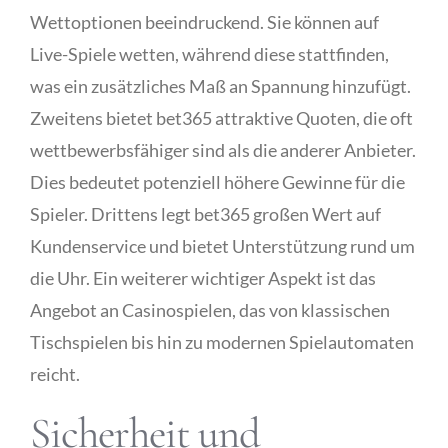
Wettoptionen beeindruckend. Sie können auf
Live-Spiele wetten, während diese stattfinden,
was ein zusätzliches Maß an Spannung hinzufügt.
Zweitens bietet bet365 attraktive Quoten, die oft
wettbewerbsfähiger sind als die anderer Anbieter.
Dies bedeutet potenziell höhere Gewinne für die
Spieler. Drittens legt bet365 großen Wert auf
Kundenservice und bietet Unterstützung rund um
die Uhr. Ein weiterer wichtiger Aspekt ist das
Angebot an Casinospielen, das von klassischen
Tischspielen bis hin zu modernen Spielautomaten
reicht.
Sicherheit und